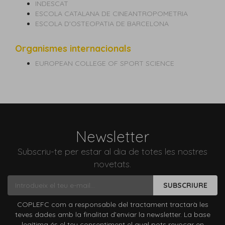
INDESCAT
ESCOLA CATALANA DE CINEANTROPOMETRIA
ESCOLA D'OSTEOPATIA DE BARCELONA
Organismes internacionals
EUROPEAN COLLEGE OF SPORT SCIENCE
Newsletter
Subscriu-te per estar al dia de totes les nostres
novetats.
SUBSCRIURE
COPLEFC com a responsable del tractament tractarà les
teves dades amb la finalitat d’enviar la newsletter. La base
legítima és el teu consentiment el qual pots revocar en