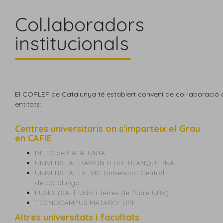
Col.laboradors
institucionals
El COPLEF de Catalunya té establert conveni de col·laboració
entitats:
Centres universitaris on s'imparteix el Grau
en CAFIE
INEFC de CATALUNYA
UNIVERSITAT RAMON LLULL-BLANQUERNA
UNIVERSITAT DE VIC-Universitat Central
de Catalunya
EUSES (SALT-UdG i Terres de l'Ebre-URV)
TECNOCAMPUS MATARÓ- UPF
Altres universitats i facultats