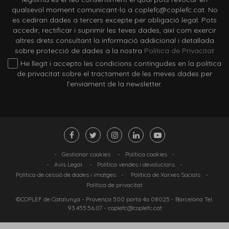
qualsevol moment comunicant-lo a coplefc@coplefc.cat. No
es cediran dades a tercers excepte per obligació legal. Pots
accedir, rectificar i suprimir les teves dades, així com exercir
altres drets consultant la informació addicional i detallada
sobre protecció de dades a la nostra
Política de Privacitat
He llegit i accepto les condicions contingudes en la política
de privacitat sobre el tractament de les meves dades per
l’enviament de la newsletter.
-
Gestionar cookies
-
Política cookies
-
-
Avís Legal
-
Política vendes i devolucions
-
Política de cessió de dades i imatges
-
Política de Xarxes Socials
-
Política de privacitat
©COPLEF de Catalunya -
Provença 500 porta 4a 08025
- Barcelona Tel.
93.455.56.07
-
coplefc@coplefc.cat