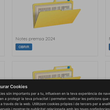
Notes premsa 2024
OBRIR
urar Cookies
ies són importants per a tu, influeixen en la teva experiència de nav
en a protegir la teva privacitat i permeten realitzar les peticions que
is a través de la web. Utilitzem cookies pròpies i de tercers per a anali
Notes premsa 2021
serveis i mostrar-te publicitat relacionada amb les teves preferències