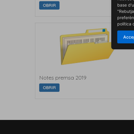
base d'u
OBRIR
"Rebutja
preferèn
política
Accep
Notes premsa 2019
OBRIR