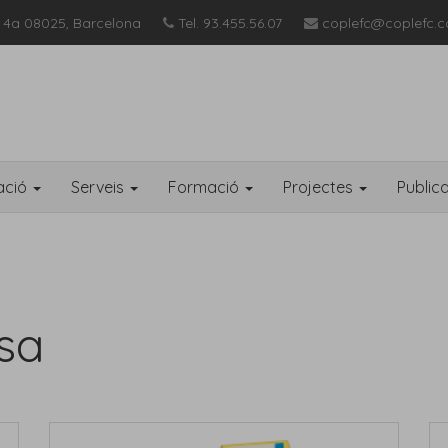
 4a 08025, Barcelona
Tel. 93.455.56.07
coplefc@coplefc.c
ació
Serveis
Formació
Projectes
Public
sa