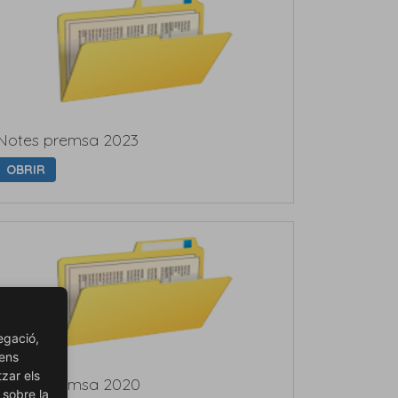
Notes premsa 2023
OBRIR
egació,
 ens
tzar els
Notes premsa 2020
 sobre la