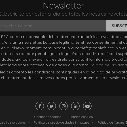
Newsletter
Subscriu-te per estar al dia de totes les nostres novetats
SUBSCR
EFC com a responsable del tractament tractarà les teves dades a
at d’enviar la newsletter. La base legítima és el teu consentiment el q
 en qualsevol moment comunicant-lo a coplefc@coplefc.cat. No es
a tercers excepte per obligació legal. Pots accedir, rectificar i supri
 dades, així com exercir altres drets consultant la informació addici
detallada sobre protecció de dades a la nostra
Política de Privacita
it i accepto les condicions contingudes en la política de privacit
el tractament de les meves dades per l’enviament de la newsletter.
-
Gestionar cookies
-
Política cookies
-
ndes i devolucions
-
Política de cessió de dades i imatges
-
Política de Xarxes 