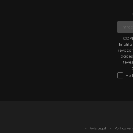
COPL
finalit
revocar
dades 
teves
He lleg
-
Avís Legal
-
Política ve