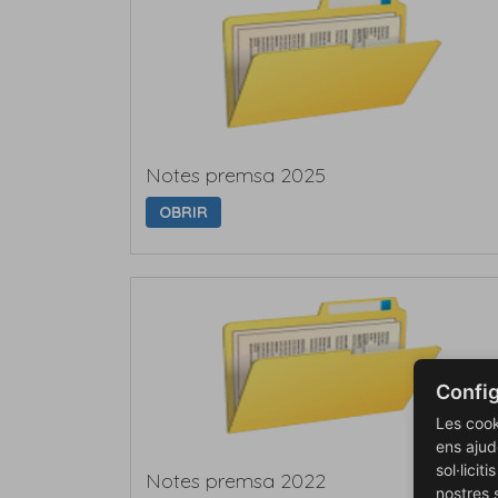
Notes premsa 2025
OBRIR
Config
Les cook
ens ajud
sol·licit
Notes premsa 2022
nostres 