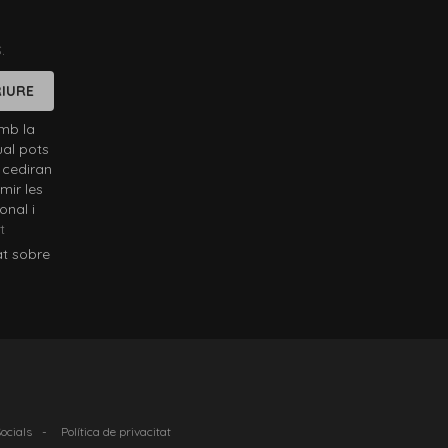
.
IURE
mb la
ual pots
 cediran
mir les
onal i
t
at sobre
Socials
-
Política de privacitat