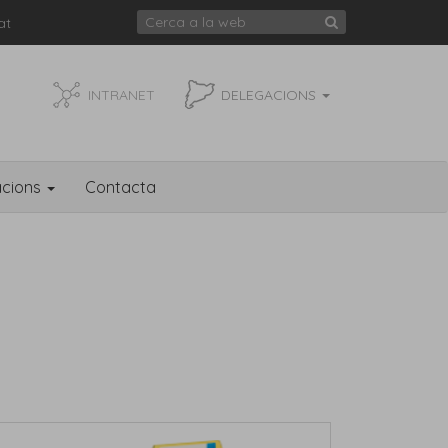
at
INTRANET
DELEGACIONS
acions
Contacta