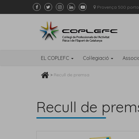
Provença 500 porta
EL COPLEFC
Col·legiació
Associ
>
Recull de premsa
Recull de prem