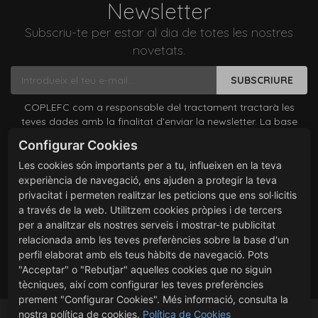
Newsletter
Subscriu-te per estar al dia de totes les nostres
novetats.
SUBSCRIURE
COPLEFC com a responsable del tractament tractarà les
teves dades amb la finalitat d’enviar la newsletter. La base
legítima és el teu consentiment el qual pots revocar en
Configurar Cookies
qualsevol moment comunicant-lo a coplefc@coplefc.cat. No
es cediran dades a tercers excepte per obligació legal. Pots
Les cookies són importants per a tu, influeixen en la teva
accedir, rectificar i suprimir les teves dades, així com exercir
experiència de navegació, ens ajuden a protegir la teva
altres drets consultant la informació addicional i detallada
privacitat i permeten realitzar les peticions que ens sol·licitis
sobre protecció de dades a la nostra
Política de Privacitat
a través de la web. Utilitzem cookies pròpies i de tercers
He llegit i accepto les condicions contingudes en la política
per a analitzar els nostres serveis i mostrar-te publicitat
de privacitat sobre el tractament de les meves dades per
relacionada amb les teves preferències sobre la base d'un
l’enviament de la newsletter.
perfil elaborat amb els teus hàbits de navegació. Pots
"Acceptar" o "Rebutjar" aquelles cookies que no siguin
tècniques, així com configurar les teves preferències
prement "Configurar Cookies". Més informació, consulta la
nostra política de cookies.
Política de Cookies