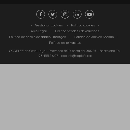
-
Gestionar cookies
-
Política cookies
-
-
Avís Legal
-
Política vendes i devolucions
-
Política de cessió de dades i imatges
-
Política de Xarxes Socials
-
Política de privacitat
©COPLEF de Catalunya -
Provença 500 porta 4a 08025
- Barcelona Tel.
93.455.56.07
-
coplefc@coplefc.cat