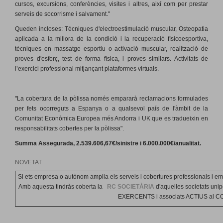
cursos, excursions, conferències, visites i altres, així com per prestar
serveis de socorrisme i salvament."
Queden incloses: Tècniques d'electroestimulació muscular, Osteopatia
aplicada a la millora de la condició i la recuperació físicoesportiva,
tècniques en massatge esportiu o activació muscular, realització de
proves d'esforç, test de forma física, i proves similars. Activitats de
l’exercici professional mitjançant plataformes virtuals.
"La cobertura de la
pòlissa
només
empararà
reclamacions
formulades
per fets
ocorreguts a
Espanya o a
qualsevol país
de l'àmbit de
la
Comunitat
Econòmica
Europea més Andorra i UK
que es tradueixin
en
responsabilitats
cobertes
per
la pòlissa"
.
Summa Assegurada, 2.539.606,67€/sinistre i 6.000.000€/anualitat.
NOVETAT
Si ets empresa o autònom amplia els serveis i cobertures professionals i e
Amb aquesta tindràs coberta la
RC SOCIETÀRIA
d'aquelles societats uni
EXERCENTS i associats ACTIUS al C