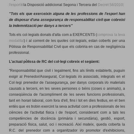
l'esport
i
la Disposició addicional Segona i Tercera del
Decret 58/2010
:
"Tots els que exerceixin alguna de les professions de l'esport han
de disposar d'una assegurança de responsabilitat civil que cobreixi
la indemnització per danys a tercers"
Tots els col·legiats donats d′alta com a EXERCENTS (
comprova la teva
modalitat
) i al corrent de les quotes col·legials, estan coberts per una
Pòlissa de Responsabilitat Civil que els cobriria en cas de negligència
professional.
L'actual pòlissa de RC del col·legi cobreix el següent:
"Responsabilitat que civil i legalment, fins als límits establerts, puguin
exigir al Prenedor/Assegurat, Col·legiats i/o associats, integrats en el
Col·legi prenedor de l'assegurança, per danys corporals i/o materials
causats a tercers, en les seves persones o béns (coses o animals), a
conseqüència de l'acompliment de les seves funcions professionals,
tant en horari laboral, com fora d'ell, fins i tot en dies festius, en el ben
entès que es trobin exercint la seva activitat com a professionals de les
ciències de l'activitat física i de l'esport, considerant com a tals les
competències de docència (primària i secundària), gestió, esport,
preparació física, salut, oci i recreació. Així mateix, queda coberta la
R.C. del prenedor com a organitzador i/o promotor d'exhibicions,