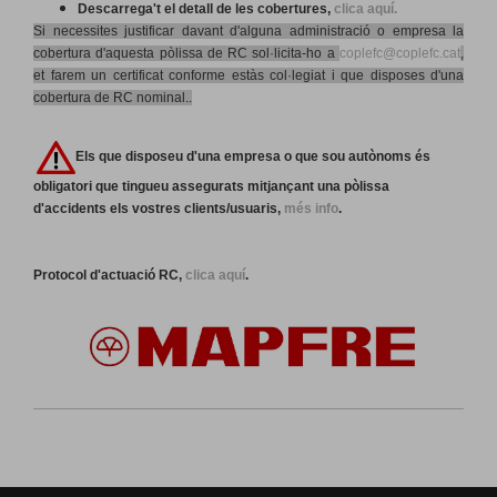
Descarrega't el detall de les cobertures,
clica aquí.
Si necessites justificar davant d'alguna administració o empresa la
cobertura d'aquesta
pòlissa
de RC
sol·licita-ho a
coplefc@coplefc.cat
,
et farem un certificat conforme estàs
col
·legiat i
que
disposes
d'una
cobertura de RC nominal..
Els que disposeu d'una empresa o que sou autònoms és
obligatori que tingueu assegurats mitjançant una pòlissa
d'accidents els vostres clients/usuaris,
més info
.
Protocol d'actuació RC,
clica aquí
.