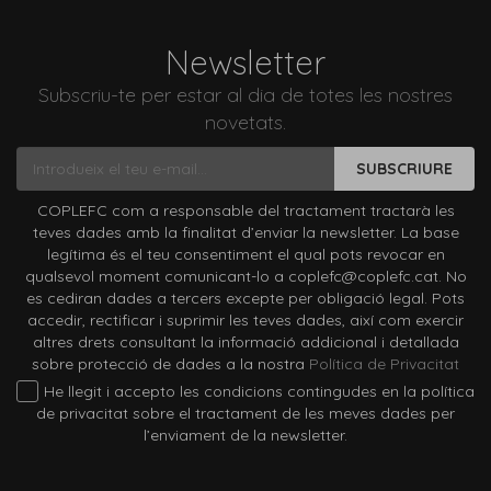
Newsletter
Subscriu-te per estar al dia de totes les nostres
novetats.
SUBSCRIURE
COPLEFC com a responsable del tractament tractarà les
teves dades amb la finalitat d’enviar la newsletter. La base
legítima és el teu consentiment el qual pots revocar en
qualsevol moment comunicant-lo a coplefc@coplefc.cat. No
es cediran dades a tercers excepte per obligació legal. Pots
accedir, rectificar i suprimir les teves dades, així com exercir
altres drets consultant la informació addicional i detallada
sobre protecció de dades a la nostra
Política de Privacitat
He llegit i accepto les condicions contingudes en la política
de privacitat sobre el tractament de les meves dades per
l’enviament de la newsletter.