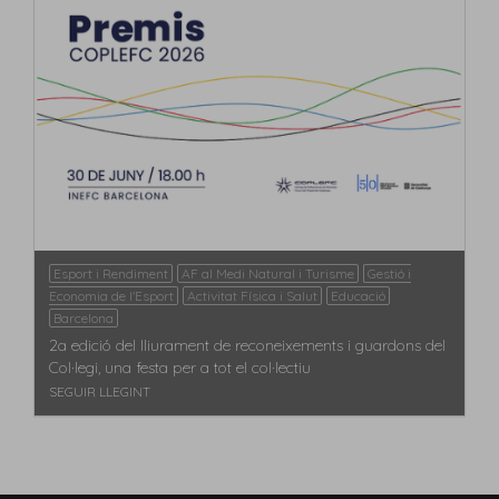
Esport i Rendiment
AF al Medi Natural i Turisme
Gestió i
Economia de l'Esport
Activitat Física i Salut
Educació
Barcelona
2a edició del lliurament de reconeixements i guardons del
Col·legi, una festa per a tot el col·lectiu
SEGUIR LLEGINT