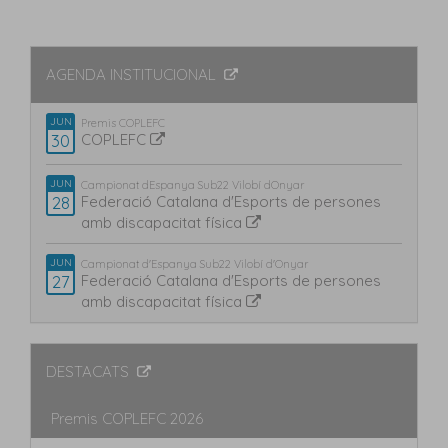
AGENDA INSTITUCIONAL
JUN
Premis COPLEFC
30
COPLEFC
JUN
Campionat dEspanya Sub22 Vilobí dOnyar
28
Federació Catalana d'Esports de persones
amb discapacitat física
JUN
Campionat d'Espanya Sub22 Vilobí d'Onyar
27
Federació Catalana d'Esports de persones
amb discapacitat física
DESTACATS
Premis COPLEFC 2026