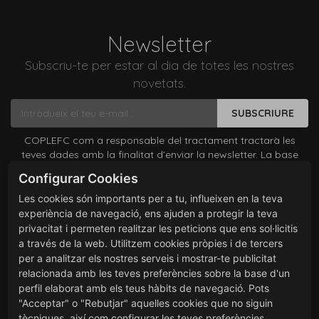
Newsletter
Subscriu-te per estar al dia de totes les nostres
novetats.
SUBSCRIURE
COPLEFC com a responsable del tractament tractarà les
teves dades amb la finalitat d’enviar la newsletter. La base
legítima és el teu consentiment el qual pots revocar en
Configurar Cookies
qualsevol moment comunicant-lo a coplefc@coplefc.cat. No
es cediran dades a tercers excepte per obligació legal. Pots
Les cookies són importants per a tu, influeixen en la teva
accedir, rectificar i suprimir les teves dades, així com exercir
experiència de navegació, ens ajuden a protegir la teva
altres drets consultant la informació addicional i detallada
privacitat i permeten realitzar les peticions que ens sol·licitis
sobre protecció de dades a la nostra
Política de Privacitat
a través de la web. Utilitzem cookies pròpies i de tercers
He llegit i accepto les condicions contingudes en la política
per a analitzar els nostres serveis i mostrar-te publicitat
de privacitat sobre el tractament de les meves dades per
relacionada amb les teves preferències sobre la base d'un
l’enviament de la newsletter.
perfil elaborat amb els teus hàbits de navegació. Pots
"Acceptar" o "Rebutjar" aquelles cookies que no siguin
tècniques, així com configurar les teves preferències