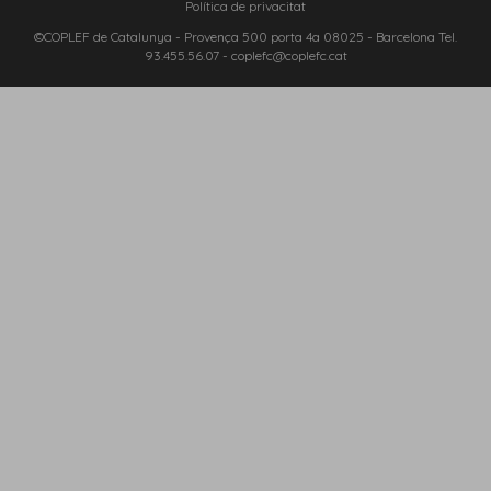
Política de privacitat
©COPLEF de Catalunya -
Provença 500 porta 4a 08025
- Barcelona Tel.
93.455.56.07
-
coplefc@coplefc.cat