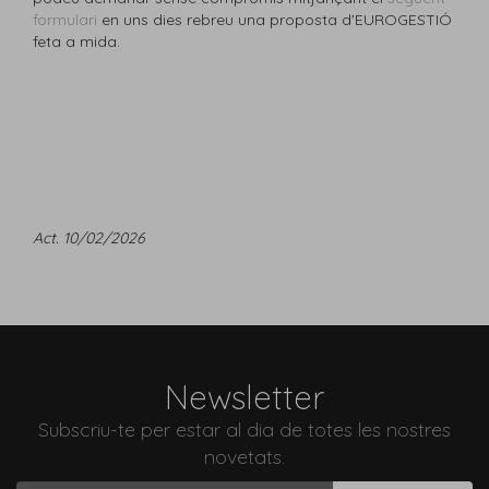
formulari
en uns dies rebreu una proposta d'EUROGESTIÓ
feta a mida.
Act. 10/02/2026
Newsletter
Subscriu-te per estar al dia de totes les nostres
novetats.