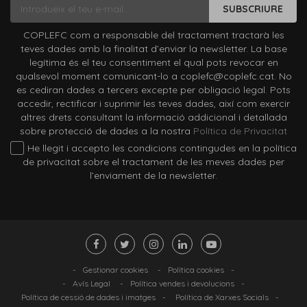
SUBSCRIURE
COPLEFC com a responsable del tractament tractarà les
teves dades amb la finalitat d’enviar la newsletter. La base
legítima és el teu consentiment el qual pots revocar en
qualsevol moment comunicant-lo a coplefc@coplefc.cat. No
es cediran dades a tercers excepte per obligació legal. Pots
accedir, rectificar i suprimir les teves dades, així com exercir
altres drets consultant la informació addicional i detallada
sobre protecció de dades a la nostra
Política de Privacitat
He llegit i accepto les condicions contingudes en la política
de privacitat sobre el tractament de les meves dades per
l’enviament de la newsletter.
-
Gestionar cookies
-
Política cookies
-
-
Avís Legal
-
Política vendes i devolucions
-
Política de cessió de dades i imatges
-
Política de Xarxes Socials
-