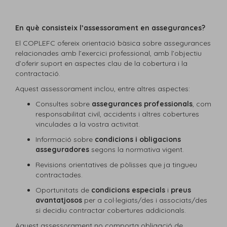
En què consisteix l’assessorament en assegurances?
El COPLEFC ofereix orientació bàsica sobre assegurances
relacionades amb l’exercici professional, amb l’objectiu
d’oferir suport en aspectes clau de la cobertura i la
contractació.
Aquest assessorament inclou, entre altres aspectes:
Consultes sobre
assegurances professionals
, com
responsabilitat civil, accidents i altres cobertures
vinculades a la vostra activitat.
Informació sobre
condicions i obligacions
asseguradores
segons la normativa vigent.
Revisions orientatives de pòlisses que ja tingueu
contractades.
Oportunitats de
condicions especials
i
preus
avantatjosos
per a col·legiats/des i associats/des
si decidiu contractar cobertures addicionals.
Aquest assessorament no comporta obligació de