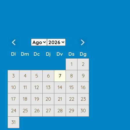
Dl
Dm
Dc
Dj
Dv
Ds
Dg
1
2
3
4
5
6
7
8
9
10
11
12
13
14
15
16
17
18
19
20
21
22
23
24
25
26
27
28
29
30
31