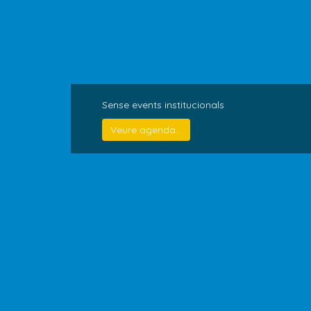
Sense events institucionals
Veure agenda...