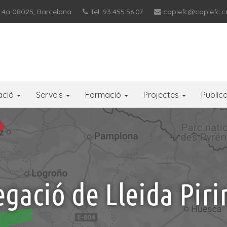
 4a 08025, Barcelona
Tel. 93.455.56.07
coplefc@coplefc.c
ació
Serveis
Formació
Projectes
Public
gació de Lleida Pir