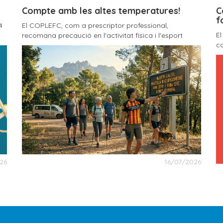
Compte amb les altes temperatures!
C
f
4
El COPLEFC, com a prescriptor professional,
E
recomana precaució en l'activitat física i l'esport
co
26
16/07/2026