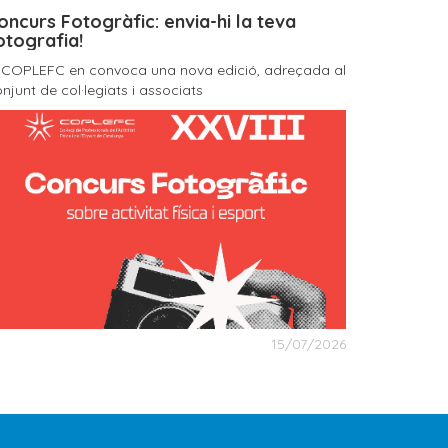
oncurs Fotogràfic: envia-hi la teva
otografia!
l COPLEFC en convoca una nova edició, adreçada al
njunt de col·legiats i associats
15/07/2026