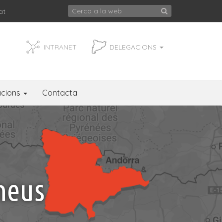
at
INTRANET
DELEGACIONS
acions
Contacta
ineus