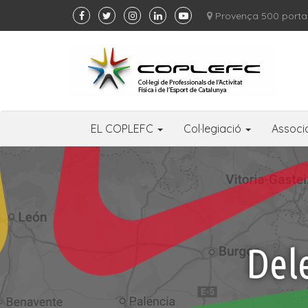
Provença 500 porta
EL COPLEFC
Col·legiació
Associ
Dele