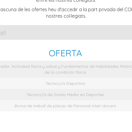
entre els nostres col·legiats.
scuna de les ofertes heu d'accedir a la part privada del COP
nostres col·legiats.
OFERTA
gador. Actividad física y salud y Fundamentos de Habilidades Motri
de la condición física
Técnico/a Deportivo
Técnico/a de Grado Medio en Deportes
Borsa de treball de places de Personal interí docent