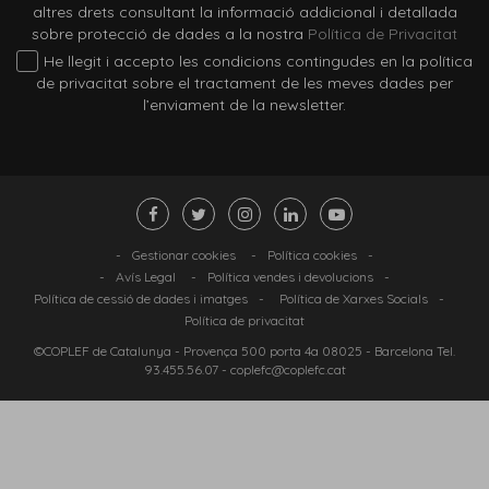
altres drets consultant la informació addicional i detallada
sobre protecció de dades a la nostra
Política de Privacitat
He llegit i accepto les condicions contingudes en la política
de privacitat sobre el tractament de les meves dades per
l’enviament de la newsletter.
-
Gestionar cookies
-
Política cookies
-
-
Avís Legal
-
Política vendes i devolucions
-
Política de cessió de dades i imatges
-
Política de Xarxes Socials
-
Política de privacitat
©COPLEF de Catalunya -
Provença 500 porta 4a 08025
- Barcelona Tel.
93.455.56.07
-
coplefc@coplefc.cat