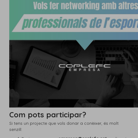
Com pots participar?
Si tens un projecte que vols donar a conèixer, és molt
senzill: