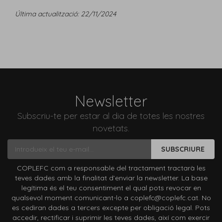
Última actualització: 22/11/2024
Newsletter
Subscriu-te per estar al dia de totes les nostres
novetats.
SUBSCRIURE
COPLEFC com a responsable del tractament tractarà les
teves dades amb la finalitat d’enviar la newsletter. La base
legítima és el teu consentiment el qual pots revocar en
qualsevol moment comunicant-lo a coplefc@coplefc.cat. No
es cediran dades a tercers excepte per obligació legal. Pots
accedir, rectificar i suprimir les teves dades, així com exercir