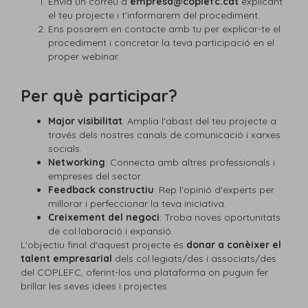
Envia un correu a
empresa@coplefc.cat
explicant
el teu projecte i t'informarem del procediment.
Ens posarem en contacte amb tu per explicar-te el
procediment i concretar la teva participació en el
proper webinar.
Per què participar?
Major visibilitat
: Amplia l'abast del teu projecte a
través dels nostres canals de comunicació i xarxes
socials.
Networking
: Connecta amb altres professionals i
empreses del sector.
Feedback constructiu
: Rep l'opinió d'experts per
millorar i perfeccionar la teva iniciativa.
Creixement del negoci
: Troba noves oportunitats
de col·laboració i expansió.
L'objectiu final d'aquest projecte és
donar a conèixer el
talent empresarial
dels col·legiats/des i associats/des
del COPLEFC, oferint-los una plataforma on puguin fer
brillar les seves idees i projectes.