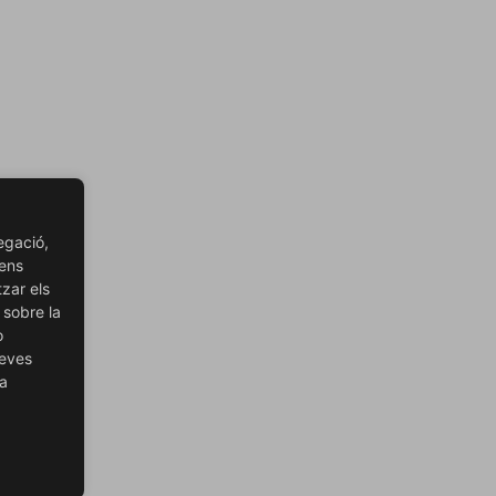
egació,
 ens
tzar els
 sobre la
o
teves
ra