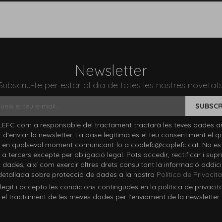
Newsletter
Subscriu-te per estar al dia de totes les nostres novetats
SUBSCR
EFC com a responsable del tractament tractarà les teves dades a
at d’enviar la newsletter. La base legítima és el teu consentiment el q
 en qualsevol moment comunicant-lo a coplefc@coplefc.cat. No es
a tercers excepte per obligació legal. Pots accedir, rectificar i supri
 dades, així com exercir altres drets consultant la informació addici
detallada sobre protecció de dades a la nostra
Política de Privacita
it i accepto les condicions contingudes en la política de privacit
el tractament de les meves dades per l’enviament de la newsletter.