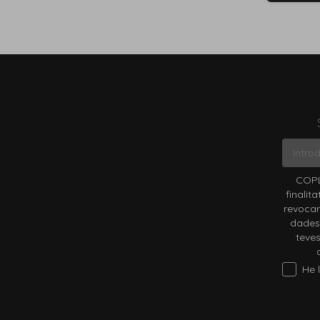
COPL
finalit
revocar
dades 
teves
He lleg