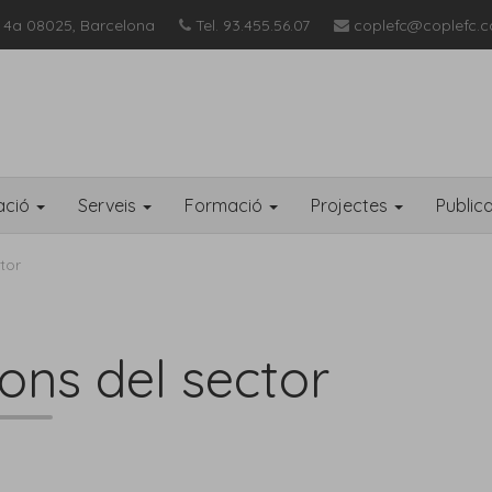
 4a 08025, Barcelona
Tel. 93.455.56.07
coplefc@coplefc.c
ació
Serveis
Formació
Projectes
Public
tor
ions del sector