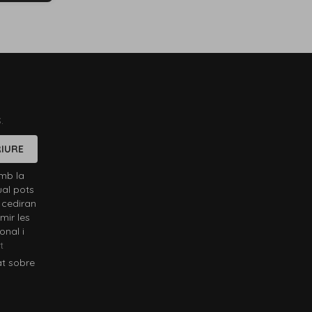
.
IURE
mb la
ual pots
 cediran
mir les
onal i
t
at sobre