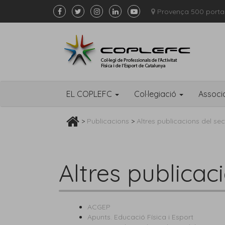
Provença 500 porta
EL COPLEFC
Col·legiació
Associ
>
Publicacions
>
Altres publicacions del sec
Altres publicac
ACGEP
Apunts. Educació Física i Esport