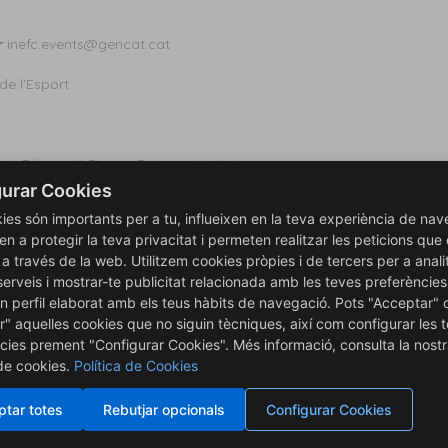
ar
inefc.events@gencat.cat
 de l'Esport
ort, Educació Física i Psicomotricitat
urar Cookies
Dret de l'Esport
ies són importants per a tu, influeixen en la teva experiència de nav
t
en a protegir la teva privacitat i permeten realitzar les peticions que
ort
is a través de la web. Utilitzem cookies pròpies i de tercers per a anali
sport
serveis i mostrar-te publicitat relacionada amb les teves preferències
rt
n perfil elaborat amb els teus hàbits de navegació. Pots "Acceptar" 
ort en anglès
r" aquelles cookies que no siguin tècniques, així com configurar les 
y Deporte
cies prement "Configurar Cookies". Més informació, consulta la nost
ias
de la
Actividad Física
y el
Deporte
 de cookies.
Política de Cookies
tar totes
Rebutjar opcionals
Configurar Cookies