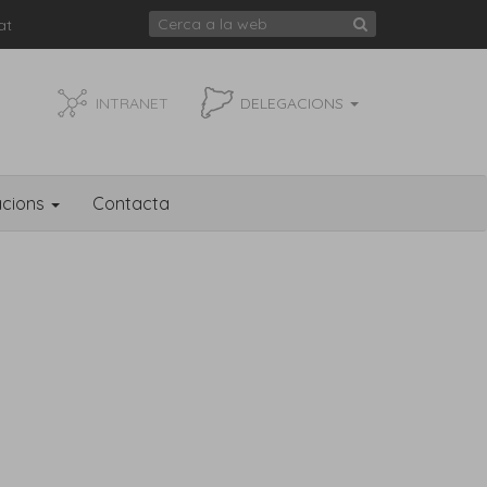
at
INTRANET
DELEGACIONS
acions
Contacta