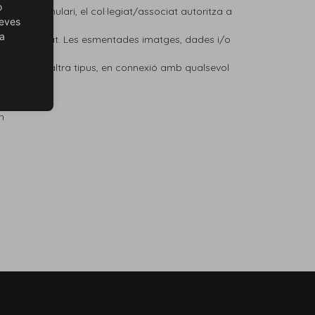
o
resent formulari, el col·legiat/associat autoritza a
teves
ra
emps il·limitat. Les esmentades imatges, dades i/o
 qualsevol altra tipus, en connexió amb qualsevol
n