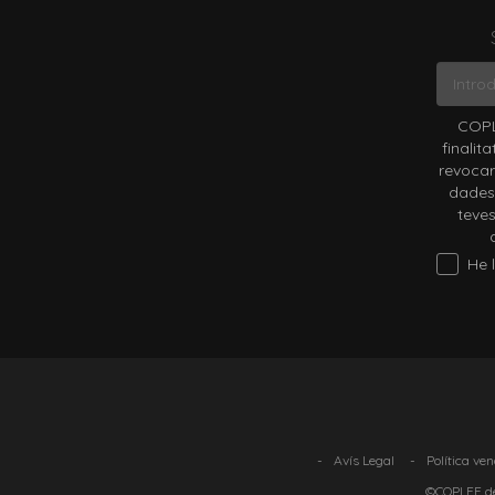
COPL
finalit
revocar
dades 
teves
He lleg
-
Avís Legal
-
Política ve
©COPLEF de