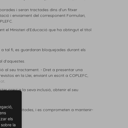
orades i seran tractades dins d’un fitxer
ntació i enviament del corresponent Formulari,
OPLEFC.
nt el Ministeri d’Educació que ha obtingut el títol
 a tal fi, es guardaran bloquejades durant els
l d’aquestes.
ició al seu tractament. - Dret a presentar una
evistos en la Llei, enviant un escrit a COPLEFC,
cat
.
er previ a la seva inclusió, obtenir el seu
egació,
Personals facilitades, i es comprometen a mantenir-
 ens
tzar els
 sobre la