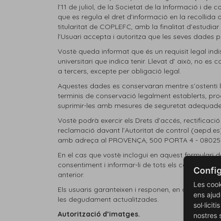
l’11 de juliol, de la Societat de la Informació i de 
que es regula el dret d’informació en la recollid
titularitat de COPLEFC, amb la finalitat d’estudia
l’Usuari accepta i autoritza que les seves dades
Vostè queda informat que és un requisit legal indis
universitari que indica tenir. Llevat d’ això, no e
a tercers, excepte per obligació legal.
Aquestes dades es conservaran mentre s’ostenti la
terminis de conservació legalment establerts, pr
suprimir-les amb mesures de seguretat adequades 
Vostè podrà exercir els Drets d’accés, rectificació
reclamació davant l’Autoritat de control (aepd.es)
amb adreça al PROVENÇA, 500 PORTA 4 - 08025 B
En el cas que vostè inclogui en aquest formulari d
consentiment i informar-li de tots els continguts 
Config
anterior.
Les cook
Els usuaris garanteixen i responen, en qualsevol c
ens ajud
les degudament actualitzades.
sol·licit
Autorització d’imatges.
nostres 