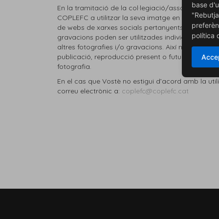
base d'u
En la tramitació de la col·legiació/associació es s
"Rebutja
COPLEFC a utilitzar la seva imatge en publicacions
preferèn
de webs de xarxes socials pertanyents a la compan
política
gravacions poden ser utilitzades individualment 
altres fotografies i/o gravacions. Així mateix, e
publicació, reproducció present o futura de qual
Accep
fotografia.
En el cas que Vostè no estigui d’acord amb la ut
correu electrònic a:
coplefc@coplefc.cat