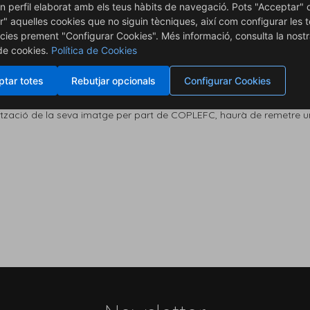
n perfil elaborat amb els teus hàbits de navegació. Pots "Acceptar" 
ol·licita una fotografia del col·legiat/associat, amb l’enviament del p
r" aquelles cookies que no siguin tècniques, així com configurar les 
, revistes, dominis
cies prement "Configurar Cookies". Més informació, consulta la nost
yia, premsa, edicions i a qualsevol altre mitjà per un termini de t
 de cookies.
Política de Cookies
o en conjunt amb
l col·legiat/associat entén que no rebrà compensació econòmica o de
sevol imatge o
tar totes
Rebutjar opcionals
Configurar Cookies
ilització de la seva imatge per part de COPLEFC, haurà de remetre u