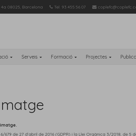
 4a 08025, Barcelona
Tel. 93.455.56.07
coplefc@coplefc.c
ació
Serveis
Formació
Projectes
Public
 imatge
d’imatge.
16/679 de 27 d’abril de 2016 (GDPR) i la Llei Orgànica 3/2018, de 