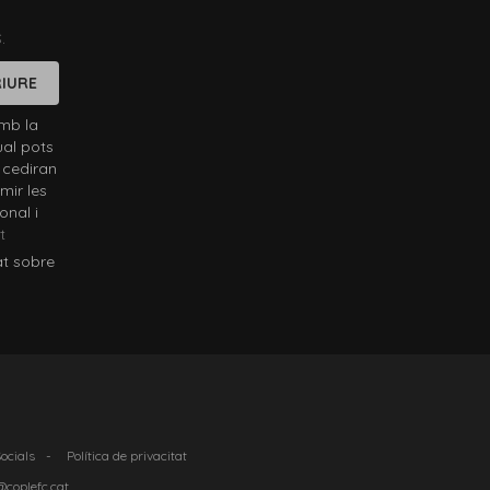
.
IURE
mb la
ual pots
 cediran
mir les
onal i
t
at sobre
Socials
-
Política de privacitat
@coplefc.cat