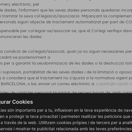
comerç electrònic, pel
a de dades, l’informem que les seves dades personals quedaran incorp
r i tramitar la seva col·legiació/associació. Mitjançant la compleme
 personals siguin objecte de tractament automatitzat per part de C
pensable per col·legiar-se/associar-se, que el Col·legi verifiqui dava
s comunicaran les dades
 condició de col·legiat/associat, quan ja no siguin necessàries per
ocedint-se posteriorment a
per a garantir la seudonimizació de les dades o la destrucció tota
 i supressió, portabilitat de les seves dades i de la limitació o opos
 si considera que el tractament no s’ajusta a la normativa vigent pr
ARCELONA, o be, enviar un correu electrònic a:
coplefc@coplefc.
ades de caràcter personal titularitat de tercers haurà de, amb caràct
mencionats en el paràgraf
urar Cookies
ies són importants per a tu, influeixen en la teva experiència de nav
as, de la veracitat, exactitud, vigència i autenticitat de les Dades 
en a protegir la teva privacitat i permeten realitzar les peticions que
is a través de la web. Utilitzem cookies pròpies i de tercers per a anali
serveis i mostrar-te publicitat relacionada amb les teves preferències