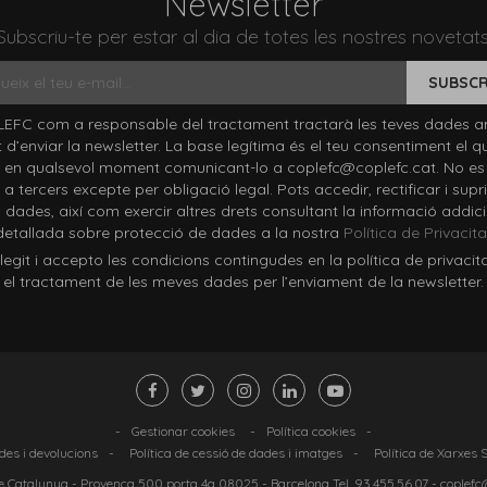
Newsletter
Subscriu-te per estar al dia de totes les nostres novetats
SUBSCR
EFC com a responsable del tractament tractarà les teves dades a
at d’enviar la newsletter. La base legítima és el teu consentiment el q
 en qualsevol moment comunicant-lo a coplefc@coplefc.cat. No es
a tercers excepte per obligació legal. Pots accedir, rectificar i supri
 dades, així com exercir altres drets consultant la informació addici
detallada sobre protecció de dades a la nostra
Política de Privacita
it i accepto les condicions contingudes en la política de privacit
el tractament de les meves dades per l’enviament de la newsletter.
-
Gestionar cookies
-
Política cookies
-
ndes i devolucions
-
Política de cessió de dades i imatges
-
Política de Xarxes 
 Catalunya -
Provença 500 porta 4a 08025
- Barcelona Tel.
93.455.56.07
-
coplefc