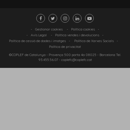
-
Gestionar cookies
-
Política cookies
-
-
Avís Legal
-
Política vendes i devolucions
-
Política de cessió de dades i imatges
-
Política de Xarxes Socials
-
Política de privacitat
©COPLEF de Catalunya -
Provença 500 porta 4a 08025
- Barcelona Tel.
93.455.56.07
-
coplefc@coplefc.cat