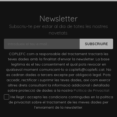
Newsletter
Subscriu-te per estar al dia de totes les nostres
novetats.
SUBSCRIURE
COPLEFC com a responsable del tractament tractarà les
teves dades amb la finalitat d’enviar la newsletter. La base
legítima és el teu consentiment el qual pots revocar en
qualsevol moment comunicant-lo a coplefc@coplefc.cat. No
es cediran dades a tercers excepte per obligació legal. Pots
accedir, rectificar i suprimir les teves dades, així com exercir
altres drets consultant la informació addicional i detallada
sobre protecció de dades a la nostra
Política de Privacitat
He llegit i accepto les condicions contingudes en la política
de privacitat sobre el tractament de les meves dades per
l’enviament de la newsletter.