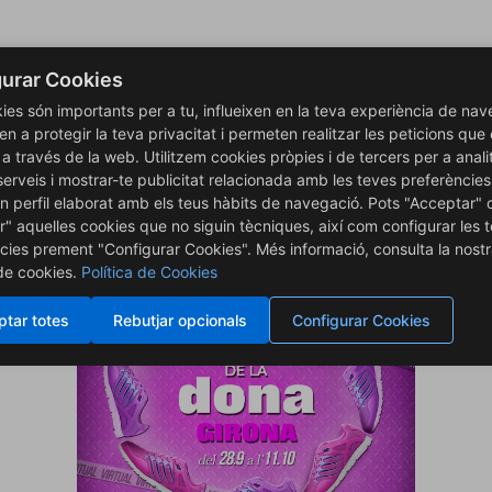
urar Cookies
30 a 19.30 h
ies són importants per a tu, influeixen en la teva experiència de nav
en a protegir la teva privacitat i permeten realitzar les peticions que
is a través de la web. Utilitzem cookies pròpies i de tercers per a anali
serveis i mostrar-te publicitat relacionada amb les teves preferències
ica aquí
.
n perfil elaborat amb els teus hàbits de navegació. Pots "Acceptar" 
r" aquelles cookies que no siguin tècniques, així com configurar les 
cies prement "Configurar Cookies". Més informació, consulta la nost
 de cookies.
Política de Cookies
tar totes
Rebutjar opcionals
Configurar Cookies