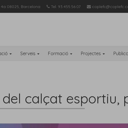
 4a 08025, Barcelona
Tel. 93.455.56.07
coplefc@coplefc.c
ació
Serveis
Formació
Projectes
Public
del calçat esportiu, 