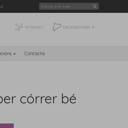
at
INTRANET
DELEGACIONS
acions
Contacta
per córrer bé