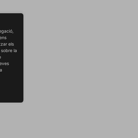
egació,
 ens
tzar els
 sobre la
o
teves
ra