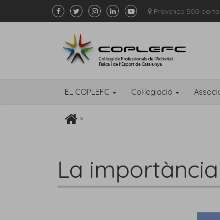
Provença 500 porta
EL COPLEFC
Col·legiació
Associ
>
La importància 