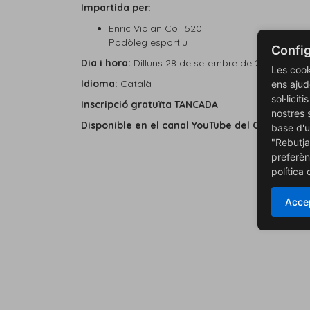
Impartida per
:
Enric Violan Col. 520
Podòleg esportiu
Config
Dia i hora:
Dilluns 28 de setembre de 2020 de 18.
Les cook
Idioma:
Català
ens ajud
sol·licit
Inscripció gratuïta TANCADA
nostres 
Disponible en el canal YouTube del COPLEFC,
cl
base d'u
"Rebutja
preferèn
política
Accep