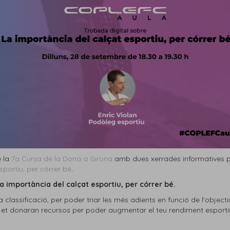
e la
7a Cursa de la Dona a Girona
amb dues xerrades informatives pe
sportiu, per córrer bé
.
a importància del calçat esportiu, per córrer bé.
a classificació, per poder triar les més adients en funció de l'objecti
, i et donaran recursos per poder augmentar el teu rendiment espor