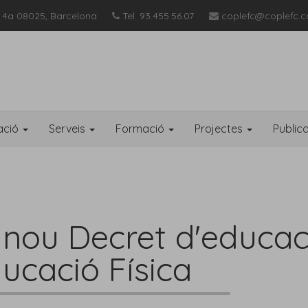
 4a 08025, Barcelona
Tel. 93.455.56.07
coplefc@coplefc.c
ació
Serveis
Formació
Projectes
Public
nou Decret d'educaci
ucació Física