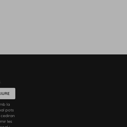
.
IURE
mb la
ual pots
 cediran
mir les