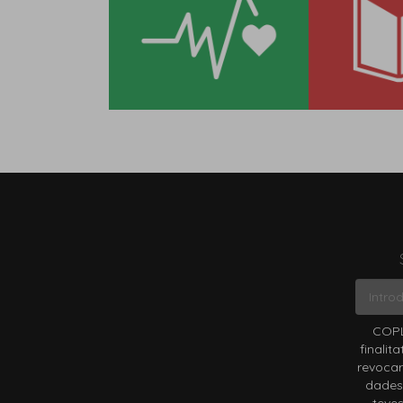
COPL
finalit
revocar
dades 