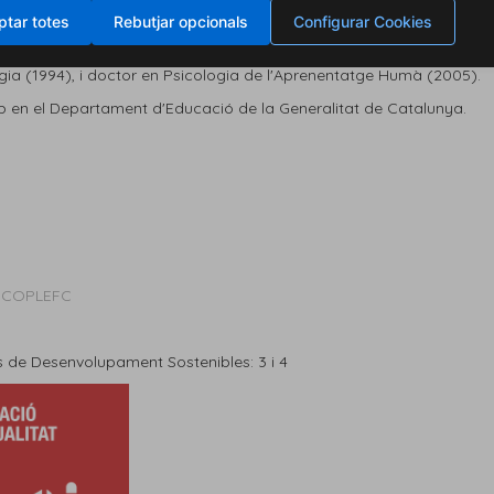
en Ciències de l'Educació.
tar totes
Rebutjar opcionals
Configurar Cookies
la FPCEE Blanquerna (URL), on imparteix les assignatures Bases pedag
ogia (1994), i doctor en Psicologia de l'Aprenentatge Humà (2005).
ap en el Departament d'Educació de la Generalitat de Catalunya.
l COPLEFC
 de Desenvolupament Sostenibles: 3 i 4