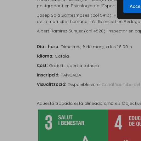
p
ostgraduat en Psicologia de l'Esport i doctorat 
Accep
Josep Solà Santesmases (col
5413).
Professor de 
de la motricitat humana, i és llicenciat en Pedag
Albert Ramírez Sunyer (col 4528). Inspector en c
Dia i hora:
Dimecres, 9 de març, a les 18.00 h
Idioma:
Català
Cost:
Gratuït i obert a tothom
Inscripció:
TANCADA
Visualització:
Disponible en el
Canal YouTube de
Aquesta trobada està alineada amb els Objectius