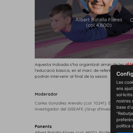
Aquesta trobada s'ha organitzat arran de les
al·
l'educació bàsica, en el marc de referència de l'E
Config
podran intervenir al final de la sessió.
Les cook
ens ajud
Moderador
sol·licit
nostres 
Carles González Arévalo (col. 10241). És doctor p
base d'u
investigador del GISEAFE (Grup d'Investigació Social 
"Rebutja
preferèn
política
Ponents
Albert Batalla Flores (col. 4600). Professor del 