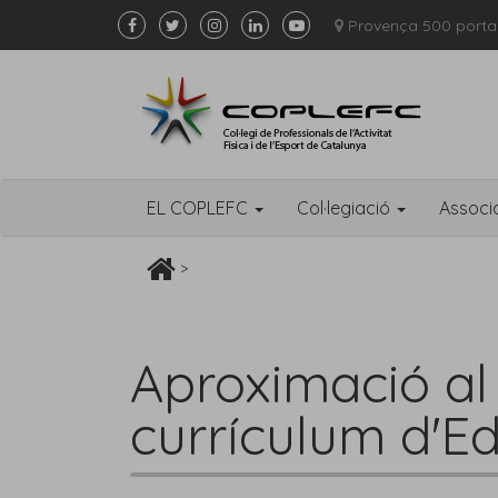
Provença 500 porta
EL COPLEFC
Col·legiació
Associ
>
Aproximació al 
currículum d'Ed