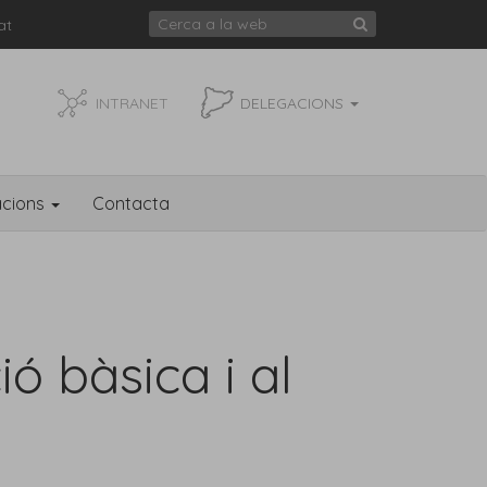
at
INTRANET
DELEGACIONS
acions
Contacta
ó bàsica i al