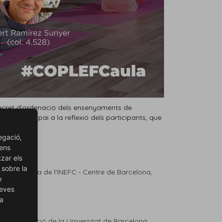
Decret d'ordenació dels ensenyaments de
xarà un espai a la reflexió dels participants, que
egació,
 ens
tzar els
 sobre la
ucació Física de l'INEFC - Centre de Barcelona,
o
teves
ra
tat d'Educació de la Universitat de Barcelona,