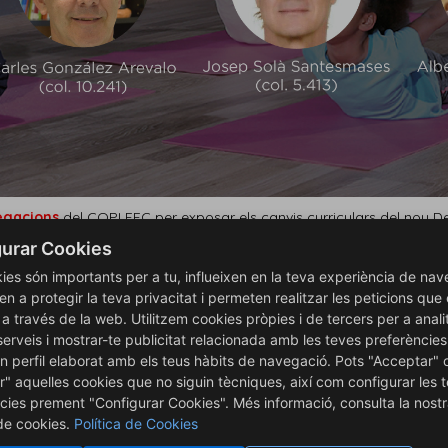
legacions
del COPLEFC per exposar els canvis curriculars del nou 
spai Europeu d'Educació. També es parlarà de les competències i dei
urar Cookies
ies són importants per a tu, influeixen en la teva experiència de nav
en a protegir la teva privacitat i permeten realitzar les peticions que
is a través de la web. Utilitzem cookies pròpies i de tercers per a anali
serveis i mostrar-te publicitat relacionada amb les teves preferències
er la Universitat de Barcelona (UB), professor del Departament d'Ed
n perfil elaborat amb els teus hàbits de navegació. Pots "Acceptar" 
i Educativa de l'Activitat Física i l'Esport).
r" aquelles cookies que no siguin tècniques, així com configurar les 
cies prement "Configurar Cookies". Més informació, consulta la nost
 de cookies.
Política de Cookies
Departament de Didáctiques Aplicades en Educació Física de la Facul