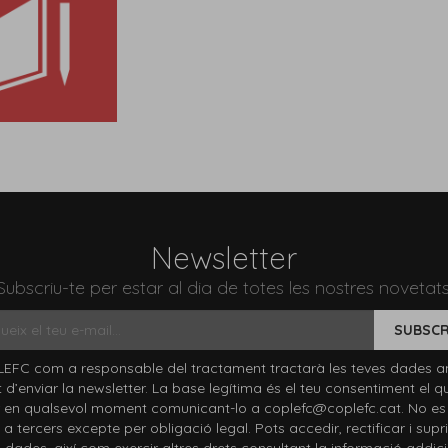
Newsletter
Subscriu-te per estar al dia de totes les nostres novetats
SUBSCR
EFC com a responsable del tractament tractarà les teves dades a
at d’enviar la newsletter. La base legítima és el teu consentiment el q
 en qualsevol moment comunicant-lo a coplefc@coplefc.cat. No es
a tercers excepte per obligació legal. Pots accedir, rectificar i supri