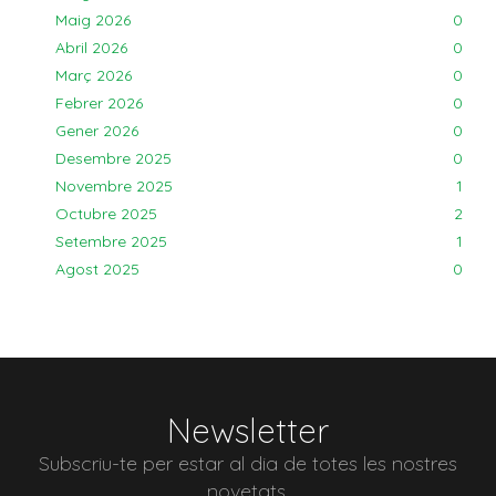
Maig 2026
0
Abril 2026
0
Març 2026
0
Febrer 2026
0
Gener 2026
0
Desembre 2025
0
Novembre 2025
1
Octubre 2025
2
Setembre 2025
1
Agost 2025
0
Newsletter
Subscriu-te per estar al dia de totes les nostres
novetats.