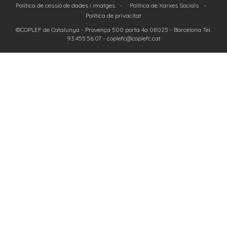
Política de cessió de dades i imatges
-
Política de Xarxes Socials
-
Política de privacitat
©COPLEF de Catalunya -
Provença 500 porta 4a 08025
- Barcelona Tel.
93.455.56.07
-
coplefc@coplefc.cat