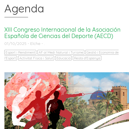
Agenda
XIII Congreso Internacional de la Asociación
Española de Ciencias del Deporte (AECD)
01/10/2025 - Elche - .
Esport i Rendiment
AF al Medi Natural i Turisme
Gestió i Economia de
l'Esport
Activitat Física i Salut
Educació
Resta d'Espanya