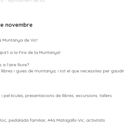
 Vic - Ajuntament de Vic
9 de novembre
 la Muntanya de Vic!
uipa't a la Fira de la Muntanya!
 l'aire lliure?
llibres i guies de muntanya, i tot el que necessites per gaudir
el·lícules, presentacions de llibres, excursions, tallers
c, pedalada familiar, 44a Matagalls-Vic, activitats