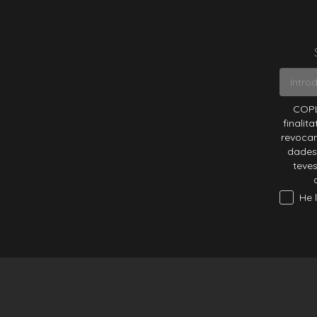
COPL
finalit
revocar
dades 
teves
He lleg