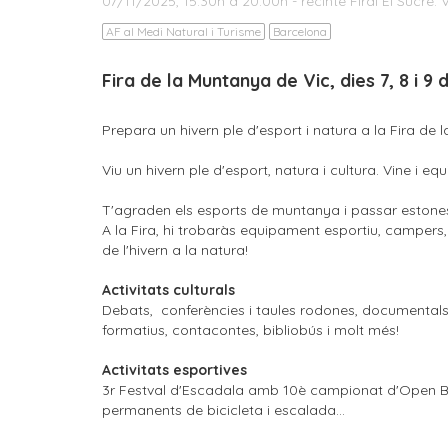
07/11/2025, 15:30h a 20:00h - recinte Firal El Sucre.
AF al Medi Natural i Turisme
Barcelona
Fira de la Muntanya de Vic, dies 7, 8 i 
Prepara un hivern ple d'esport i natura a la Fira de
Viu un hivern ple d'esport, natura i cultura. Vine i eq
T'agraden els esports de muntanya i passar estones a
A la Fira, hi trobaràs equipament esportiu, campers, 
de l'hivern a la natura!
Activitats culturals
Debats, conferències i taules rodones, documentals i p
formatius, contacontes, bibliobús i molt més!
Activitats esportives
3r Festval d'Escadala amb 10è campionat d'Open Blo
permanents de bicicleta i escalada...