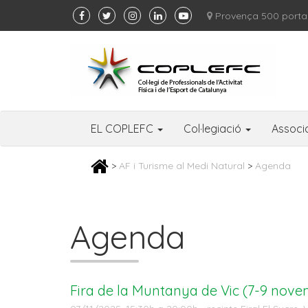
Provença 500 porta
EL COPLEFC
Col·legiació
Associ
>
AF i Turisme al Medi Natural
>
Agenda
Agenda
Fira de la Muntanya de Vic (7-9 nov