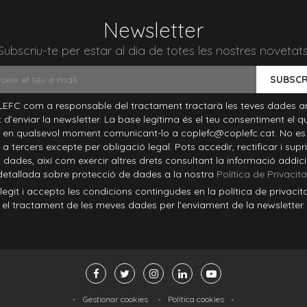
Newsletter
Subscriu-te per estar al dia de totes les nostres novetats
SUBSCR
EFC com a responsable del tractament tractarà les teves dades a
at d’enviar la newsletter. La base legítima és el teu consentiment el q
 en qualsevol moment comunicant-lo a coplefc@coplefc.cat. No es
a tercers excepte per obligació legal. Pots accedir, rectificar i supri
 dades, així com exercir altres drets consultant la informació addici
detallada sobre protecció de dades a la nostra
Política de Privacita
it i accepto les condicions contingudes en la política de privacit
el tractament de les meves dades per l’enviament de la newsletter.
-
Gestionar cookies
-
Política cookies
-