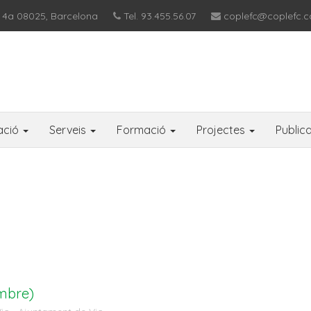
 4a 08025, Barcelona
Tel. 93.455.56.07
coplefc@coplefc.c
ació
Serveis
Formació
Projectes
Public
embre)