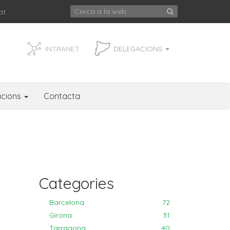
at
INTRANET
DELEGACIONS
acions
Contacta
Categories
Barcelona
72
Girona
31
Tarragona
40