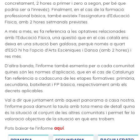
concretament, 2 hores a primer i zero a segon, per bé que
podria ser a l'inrevés). Finalment, en el cas de la formació
professional bàsica, també existeix l'assignatura d'Educació
Física, amb 2 hores setmanals previstes.
A més a més, es fa referència a les optatives relacionades
amb l'Educació Física, una qüestió que en el cas català ens
deixa en una situació ben galdosa, perquè només a quart
d'ESO hi ha l'opció d'Arts Escèniques i Dansa (amb 2 hores) i
res més.
D'altra banda, l'informe també esmenta per a cada comunitat
quines són les normes d'aplicació, que en el cas de Catalunya
fan referència a cadascuna de les etapes formatives: primària,
secundària, batxillerat i FP bàsica, respectivament amb els
decrets aplicables.
Val a dir que juntament amb aquest panorama a casa nostra,
l'informe posa damunt la taula amb tota mena de detall quina
és la situació al conjunt de les altres comunitats i permet fer la
valoració objectiva de la situació en què ens trobem.
Pots baixar-te l'informe
aquí
.