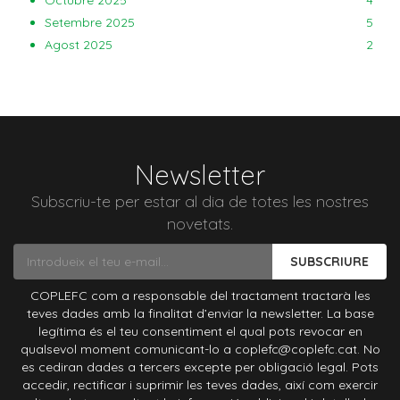
Setembre 2025
5
Agost 2025
2
Newsletter
Subscriu-te per estar al dia de totes les nostres
novetats.
SUBSCRIURE
COPLEFC com a responsable del tractament tractarà les
teves dades amb la finalitat d’enviar la newsletter. La base
legítima és el teu consentiment el qual pots revocar en
qualsevol moment comunicant-lo a coplefc@coplefc.cat. No
es cediran dades a tercers excepte per obligació legal. Pots
accedir, rectificar i suprimir les teves dades, així com exercir