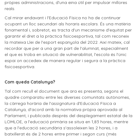
pròpies administracions, d'una eina útil per impulsar millores
reals.
Cal mirar endavant i l'Educació Física no ha de continuar
ocupant un lloc secundari als horaris escolars. És una matèria
fonamental i, sobretot, es tracta d'un mecanisme d'equitat per
garantir el dret a la pràctica fisicoesportiva, tal com reconeix
la mateixa Llei de l'esport espanyola del 2022. Així mateix, cal
recordar que per a una gran part de l'alumnat, especialment
el que es troba en situació de vulnerabilitat, l'escola és l'únic
espai on accedeix de manera regular i segura a la pràctica
fisicoesportiva.
Com queda Catalunya?
Tal com recull el document que ara es presenta, segons el
quadre comparatiu entre les diverses comunitats autònomes,
la càrrega horària de l'assignatura d'Educació Física a
Catalunya, d'acord amb la normativa pròpia aprovada al
Parlament, i publicada després del desplegament estatal de la
LOMLOE, a l'educació primària se situa en 1,83 hores, mentre
que a l'educació secundària s'assoleixen les 2 hores, i a
batxillerat és de 2 hores entre primer i segon curs (més