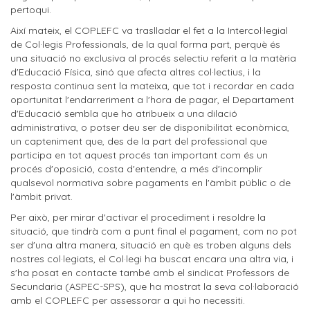
pertoqui.
Així mateix, el COPLEFC va traslladar el fet a la Intercol·legial
de Col·legis Professionals, de la qual forma part, perquè és
una situació no exclusiva al procés selectiu referit a la matèria
d'Educació Física, sinó que afecta altres col·lectius, i la
resposta continua sent la mateixa, que tot i recordar en cada
oportunitat l'endarreriment a l'hora de pagar, el Departament
d'Educació sembla que ho atribueix a una dilació
administrativa, o potser deu ser de disponibilitat econòmica,
un capteniment que, des de la part del professional que
participa en tot aquest procés tan important com és un
procés d'oposició, costa d'entendre, a més d'incomplir
qualsevol normativa sobre pagaments en l'àmbit públic o de
l'àmbit privat.
Per això, per mirar d'activar el procediment i resoldre la
situació, que tindrà com a punt final el pagament, com no pot
ser d'una altra manera, situació en què es troben alguns dels
nostres col·legiats, el Col·legi ha buscat encara una altra via, i
s'ha posat en contacte també amb el sindicat Professors de
Secundaria (ASPEC-SPS), que ha mostrat la seva col·laboració
amb el COPLEFC per assessorar a qui ho necessiti.