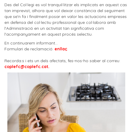
Des del Col·legi es vol tranquil·litzar els implicats en aquest cas
tan imprevist, alhora que vol deixar constància del seguiment
que se'n fa i finalment posar en valor les actuacions empreses
en defensa del col·lectiu professional que col·labora amb
l'Administració en un activitat tan significativa com
l'acompanyament en aquest procés selectiu.
En continuarem informant...
Formulari de reclamació:
enllaç
.
Recorda:s i ets un dels afectats, fes-nos-ho saber al correu:
coplefc@coplefc.cat.