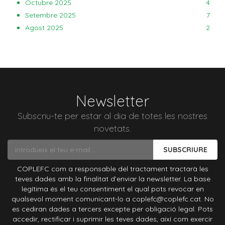
Octubre 2025
4
Setembre 2025
7
Agost 2025
2
Newsletter
Subscriu-te per estar al dia de totes les nostres
novetats.
SUBSCRIURE
COPLEFC com a responsable del tractament tractarà les
teves dades amb la finalitat d’enviar la newsletter. La base
legítima és el teu consentiment el qual pots revocar en
qualsevol moment comunicant-lo a coplefc@coplefc.cat. No
es cediran dades a tercers excepte per obligació legal. Pots
accedir, rectificar i suprimir les teves dades, així com exercir