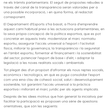
ne els tràmits parlamentaris. El seguit de propostes rebudes a
través del canal de la transparència seran valorades per a
una possible incorporació, i en quina forma, al redactat
corresponent.
El Departament d'Esports s'ha basat, a l'hora d'emprendre
aquest camí habitual previ a les actuacions parlamentàries, en
la seva pròpia concepció de la política esportiva, que es pot
concretar en aquests trets: modernitzar el marc normatiu
esportiu; assegurar l'accés universal a l'esport i l'activitat
física; millorar la governança, la transparència i la seguretat
en l'àmbit esportiu; fomentar el finançament i la sostenibilitat
del sector; potenciar l'esport de base i d'elit, i adaptar la
legislació a les noves realitats socials i ambientals.
Tot plegat des d'un propòsit d'afrontar els nous reptes socials,
econòmics i tecnològics, en què es pugui consolidar l'esport
com una eina clau de cohesió social, salut i desenvolupament
sostenible, tot garantint l'accés universal a la pràctica
esportiva i millorant el marc jurídic per als agents implicats.
Després de les idees motrius que han generat la iniciativa, per
facilitar la participació es proposen una sèrie de qüestions
orientatives, que són les següents: