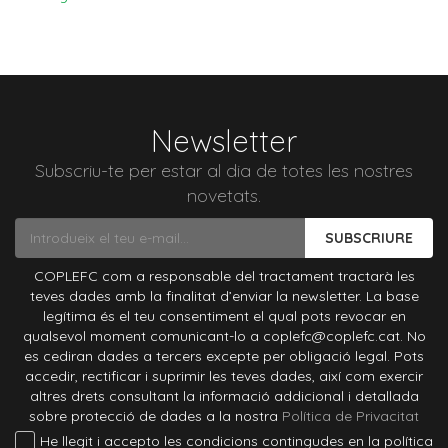
Newsletter
Subscriu-te per estar al dia de totes les nostres
novetats.
SUBSCRIURE
COPLEFC com a responsable del tractament tractarà les
teves dades amb la finalitat d’enviar la newsletter. La base
legítima és el teu consentiment el qual pots revocar en
qualsevol moment comunicant-lo a coplefc@coplefc.cat. No
es cediran dades a tercers excepte per obligació legal. Pots
accedir, rectificar i suprimir les teves dades, així com exercir
altres drets consultant la informació addicional i detallada
sobre protecció de dades a la nostra
Política de Privacitat
He llegit i accepto les condicions contingudes en la política