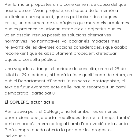
Per formular propostes amb coneixement de causa del que
hauria de ser l'Avantprojecte, es disposa de la memòria
preliminar corresponent, que es pot baixar des d'aquest
enllaç
, un document de sis pàgines que marca els problemes
que es pretenen solucionar, estableix els objectius que es
volen assolir, insinua possibles solucions alternatives
normatives i no normatives, vol acarar els impactes més
rellevants de les diverses opcions considerades, i que acaba
reconeixent que és absolutament procedent d'efectuar
aquesta consulta pública.
Una vegada es tanqui el període de consulta, entre el 29 de
juliol i el 29 d'octubre, hi haurà la fase qualificada de retorn, en
què el Departament d'Esports ja en serà el protagonista, el
text de futur Avantprojecte de llei haurà recorregut un camí
democràtic i participatiu.
El COPLEFC, actor actiu
Per la seva part, el Col·legi ja ha fet arribar les esmenes i
aportacions que ja porta treballades des de fa temps, també
amb un procés intern col·legial i amb l'aprovació de la Junta.
Però sempre queda oberta la porta de les propostes
individuals.