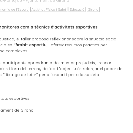
ona-Fontajau - Ajuntament de Girona
onomia de l'Esport
Activitat Física i Salut
Educació
Girona
onitores com a tècnics d'activitats esportives
.
üística, el taller proposa reflexionar sobre la situació social
eció en
l'àmbit esportiu
, i ofereix recursos pràctics per
ense complexos.
ls participants aprendran a desmuntar prejudicis, trencar
 dins i fora del terreny de joc. L'objectiu és reforçar el paper de
fitxatge de futur" per a l'esport i per a la societat.
itats esportives.
ntament de Girona.