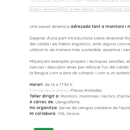
11/12/2025, 16:00h a 17:30h - Pavelló Municipal Gir
Esport i Rendiment
AF al Medi Natural i Turisme
Gestió i Ec
Una sessió dinàmica
adreçada tant a monitors i m
Després d'una part introductòria sobre diversitat ling
del català i els hàbits lingüístics, amb alguna concr
utilitzar-lo de manera més sostenible, assertiva i s
Mitjançant exemples propers i tècniques senzilles, e
inèrcies i descobrir eines per reforçar l'ús del català
la llengua com a eina de cohesió i com a un autèntic "
Horari:
de 16 a 17.30 h.
Cal inscripció prèvia
. Places limitades.
Taller dirigit a:
Monitors, monitores i tècnics d'activ
A càrrec de:
Llenguaferits.
Ho organitza:
Servei de Llengua catalana de l'Aju
Hi col·labora:
CNL Girona. .