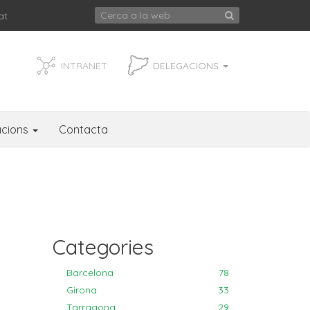
at
INTRANET
DELEGACIONS
acions
Contacta
Categories
Barcelona
78
Girona
33
Tarragona
29