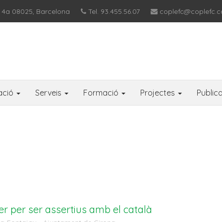
 4a 08025, Barcelona
Tel. 93.455.56.07
coplefc@coplefc.c
ació
Serveis
Formació
Projectes
Public
ler per ser assertius amb el català