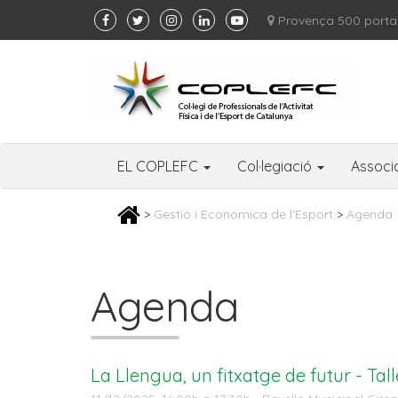
Provença 500 porta
EL COPLEFC
Col·legiació
Associ
>
Gestió i Economica de l'Esport
>
Agenda
Agenda
La Llengua, un fitxatge de futur - Tal