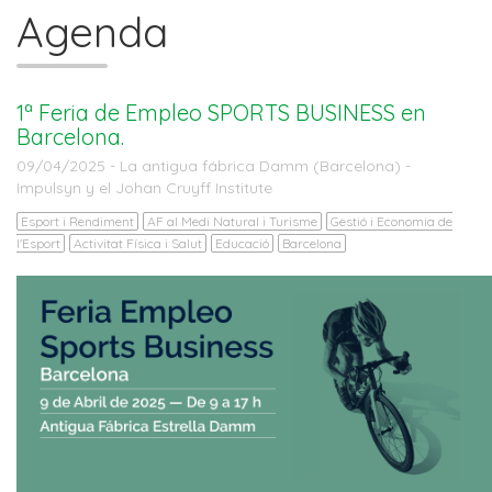
Agenda
1ª Feria de Empleo SPORTS BUSINESS en
Barcelona.
09/04/2025 - La antigua fábrica Damm (Barcelona) -
Impulsyn y el Johan Cruyff Institute
Esport i Rendiment
AF al Medi Natural i Turisme
Gestió i Economia de
l'Esport
Activitat Física i Salut
Educació
Barcelona