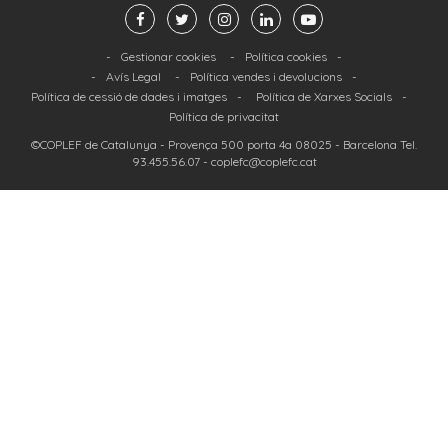
-
Gestionar cookies
-
Política cookies
-
-
Avís Legal
-
Política vendes i devolucions
-
Política de cessió de dades i imatges
-
Política de Xarxes Socials
-
Política de privacitat
©COPLEF de Catalunya -
Provença 500 porta 4a 08025
- Barcelona Tel.
93.455.56.07
-
coplefc@coplefc.cat