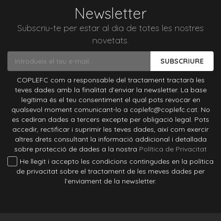
Newsletter
Subscriu-te per estar al dia de totes les nostres
novetats.
SUBSCRIURE
COPLEFC com a responsable del tractament tractarà les
teves dades amb la finalitat d’enviar la newsletter. La base
legítima és el teu consentiment el qual pots revocar en
qualsevol moment comunicant-lo a coplefc@coplefc.cat. No
es cediran dades a tercers excepte per obligació legal. Pots
accedir, rectificar i suprimir les teves dades, així com exercir
altres drets consultant la informació addicional i detallada
sobre protecció de dades a la nostra
Política de Privacitat
He llegit i accepto les condicions contingudes en la política
de privacitat sobre el tractament de les meves dades per
l’enviament de la newsletter.