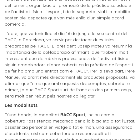
del foment, organització i promoció de la pràctica saludable
de l'activitat física i l'esport, i de la seguretat vial i la mobilitat
sostenible, aspectes que van més enllà d'un simple acord
comercial.
L'acte, que va tenir lloc el dia 16 de juny a la seu central del
RACC, a Barcelona, va servir per destacar dues línies
preparades pel RACC. El president Josep Mateu va resumir la
importància de la col·laboració afirmant que "trobem molt
interessant que els màxims professionals de l'activitat física
siguin ambaixadors d'anar coberts en la pràctica de l'esport i
de fer-ho amb una entitat com el RACC".
Per la seva part,
Pere
Manuel,
valorant més directament els productes
proposats, va
afirmar que "crec que amb aquests descomptes, sobretot el
primer, ja que RACC Sport surt de franc els dos primers anys,
serà molt ben rebut pels nostres col·legiats".
Les modalitats
D'una banda, la modalitat
RACC Sport
, inclou com a
cobertura l'assistència mecànica per a la bicicleta a tot l'Estat,
assistència personal en viatge a tot el món, una assegurança
d'accidents, així com cobertura de responsabilitat i
assegurança per robatori o pèrdua d'equipatge en un viatge