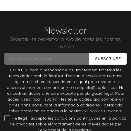
Newsletter
Subscriu-te per estar al dia de totes les nostres
novetats.
SUBSCRIURE
COPLEFC com a responsable del tractament tractarà les
teves dades amb la finalitat d’enviar la newsletter. La base
legítima és el teu consentiment el qual pots revocar en
qualsevol moment comunicant-lo a coplefc@coplefc.cat. No
es cediran dades a tercers excepte per obligació legal. Pots
accedir, rectificar i suprimir les teves dades, així com exercir
altres drets consultant la informació addicional i detallada
sobre protecció de dades a la nostra
Política de Privacitat
He llegit i accepto les condicions contingudes en la política
de privacitat sobre el tractament de les meves dades per
l’enviament de la newsletter.