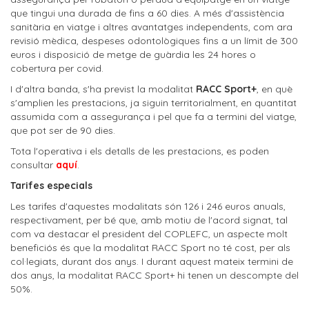
que tingui una durada de fins a 60 dies. A més d'assistència
sanitària en viatge i altres avantatges independents, com ara
revisió mèdica, despeses odontològiques fins a un límit de 300
euros i disposició de metge de guàrdia les 24 hores o
cobertura per covid.
I d'altra banda, s'ha previst la modalitat
RACC Sport+
, en què
s'amplien les prestacions, ja siguin territorialment, en quantitat
assumida com a assegurança i pel que fa a termini del viatge,
que pot ser de 90 dies.
Tota l'operativa i els detalls de les prestacions, es poden
consultar
aquí
.
Tarifes especials
Les tarifes d'aquestes modalitats són 126 i 246 euros anuals,
respectivament, per bé que, amb motiu de l'acord signat, tal
com va destacar el president del COPLEFC, un aspecte molt
beneficiós és que la modalitat RACC Sport no té cost, per als
col·legiats, durant dos anys. I durant aquest mateix termini de
dos anys, la modalitat RACC Sport+ hi tenen un descompte del
50%.