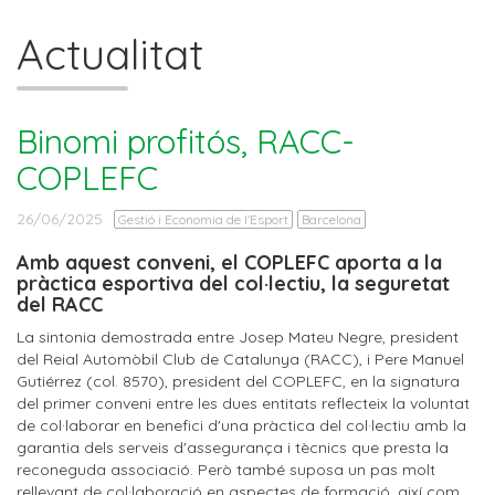
Actualitat
Binomi profitós, RACC-
COPLEFC
26/06/2025
Gestió i Economia de l'Esport
Barcelona
Amb aquest conveni, el COPLEFC aporta a la
pràctica esportiva del col·lectiu, la seguretat
del RACC
La sintonia demostrada entre Josep Mateu Negre, president
del Reial Automòbil Club de Catalunya (RACC), i Pere Manuel
Gutiérrez (col. 8570), president del COPLEFC, en la signatura
del primer conveni entre les dues entitats reflecteix la voluntat
de col·laborar en benefici d'una pràctica del col·lectiu amb la
garantia dels serveis d'assegurança i tècnics que presta la
reconeguda associació. Però també suposa un pas molt
rellevant de col·laboració en aspectes de formació, així com