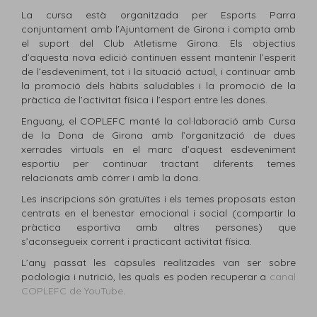
La cursa està organitzada per Esports Parra
conjuntament amb l'Ajuntament de Girona i compta amb
el suport del Club Atletisme Girona. Els objectius
d’aquesta nova edició continuen essent mantenir l’esperit
de l’esdeveniment, tot i la situació actual, i continuar amb
la promoció dels hàbits saludables i la promoció de la
pràctica de l’activitat física i l’esport entre les dones.
Enguany, el COPLEFC manté la col·laboració amb Cursa
de la Dona de Girona amb l’organització de dues
xerrades virtuals en el marc d’aquest esdeveniment
esportiu per continuar tractant diferents temes
relacionats amb córrer i amb la dona.
Les inscripcions són gratuïtes i els temes proposats estan
centrats en el benestar emocional i social (compartir la
pràctica esportiva amb altres persones) que
s’aconsegueix corrent i practicant activitat física.
L’any passat les càpsules realitzades van ser sobre
podologia i nutrició, les quals es poden recuperar a
canal
COPLEFC de YouTube
.