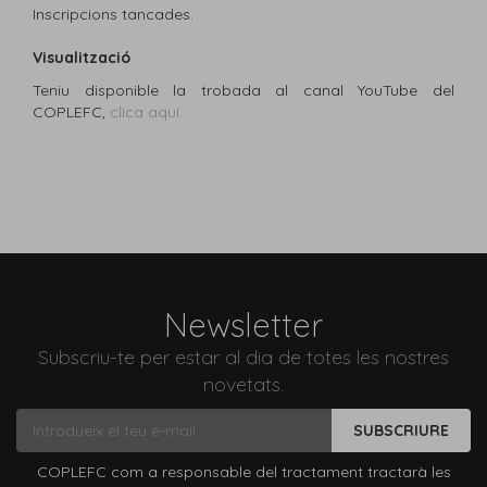
Inscripcions tancades.
Visualització
Teniu disponible la trobada al canal YouTube del
COPLEFC,
clica aquí.
Newsletter
Subscriu-te per estar al dia de totes les nostres
novetats.
SUBSCRIURE
COPLEFC com a responsable del tractament tractarà les