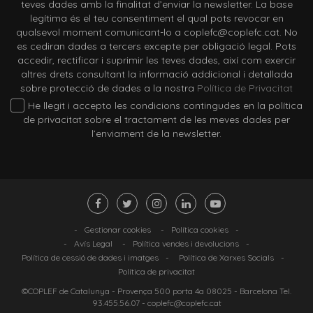
teves dades amb la finalitat d’enviar la newsletter. La base
legítima és el teu consentiment el qual pots revocar en
qualsevol moment comunicant-lo a coplefc@coplefc.cat. No
es cediran dades a tercers excepte per obligació legal. Pots
accedir, rectificar i suprimir les teves dades, així com exercir
altres drets consultant la informació addicional i detallada
sobre protecció de dades a la nostra
Política de Privacitat
He llegit i accepto les condicions contingudes en la política
de privacitat sobre el tractament de les meves dades per
l’enviament de la newsletter.
-
Gestionar cookies
-
Política cookies
-
-
Avís Legal
-
Política vendes i devolucions
-
Política de cessió de dades i imatges
-
Política de Xarxes Socials
-
Política de privacitat
©COPLEF de Catalunya -
Provença 500 porta 4a 08025
- Barcelona Tel.
93.455.56.07
-
coplefc@coplefc.cat