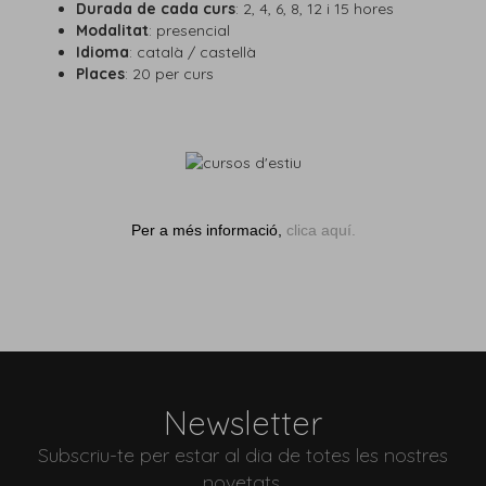
Durada de cada curs
: 2, 4, 6, 8, 12 i 15 hores
Modalitat
: presencial
Idioma
: català / castellà
Places
: 20 per curs
Per a més informació,
clica aquí.
Newsletter
Subscriu-te per estar al dia de totes les nostres
novetats.