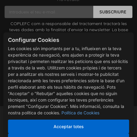
SUBSCRIURE
COPLEFC com a responsable del tractament tractarà les
teves dades amb la finalitat d’enviar la newsletter. La base
legítima és el teu consentiment el qual pots revocar en
Configurar Cookies
qualsevol moment comunicant-lo a coplefc@coplefc.cat. No
es cediran dades a tercers excepte per obligació legal. Pots
Les cookies són importants per a tu, influeixen en la teva
accedir, rectificar i suprimir les teves dades, així com exercir
experiència de navegació, ens ajuden a protegir la teva
altres drets consultant la informació addicional i detallada
privacitat i permeten realitzar les peticions que ens sol·licitis
sobre protecció de dades a la nostra
Política de Privacitat
a través de la web. Utilitzem cookies pròpies i de tercers
He llegit i accepto les condicions contingudes en la política
per a analitzar els nostres serveis i mostrar-te publicitat
de privacitat sobre el tractament de les meves dades per
relacionada amb les teves preferències sobre la base d'un
l’enviament de la newsletter.
perfil elaborat amb els teus hàbits de navegació. Pots
"Acceptar" o "Rebutjar" aquelles cookies que no siguin
tècniques, així com configurar les teves preferències
prement "Configurar Cookies". Més informació, consulta la
nostra política de cookies.
Política de Cookies
Acceptar totes
-
Gestionar cookies
-
Política cookies
-
-
Avís Legal
-
Política vendes i devolucions
-