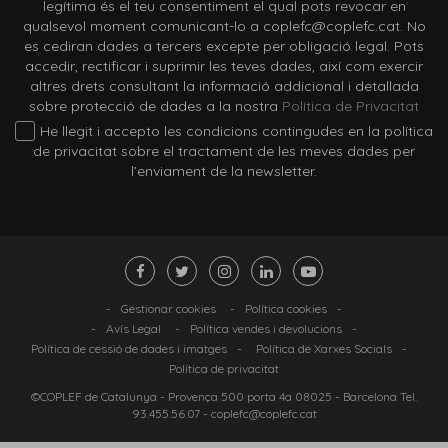
legítima és el teu consentiment el qual pots revocar en
qualsevol moment comunicant-lo a coplefc@coplefc.cat. No
es cediran dades a tercers excepte per obligació legal. Pots
accedir, rectificar i suprimir les teves dades, així com exercir
altres drets consultant la informació addicional i detallada
sobre protecció de dades a la nostra
Política de Privacitat
He llegit i accepto les condicions contingudes en la política
de privacitat sobre el tractament de les meves dades per
l’enviament de la newsletter.
-
Gestionar cookies
-
Política cookies
-
-
Avís Legal
-
Política vendes i devolucions
-
Política de cessió de dades i imatges
-
Política de Xarxes Socials
-
Política de privacitat
©COPLEF de Catalunya -
Provença 500 porta 4a 08025
- Barcelona Tel.
93.455.56.07
-
coplefc@coplefc.cat