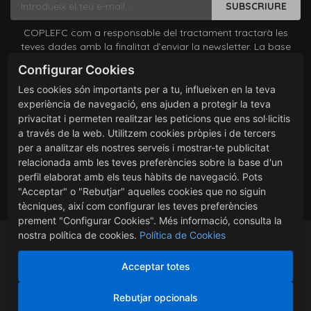
SUBSCRIURE
COPLEFC com a responsable del tractament tractarà les
teves dades amb la finalitat d’enviar la newsletter. La base
legítima és el teu consentiment el qual pots revocar en
Configurar Cookies
qualsevol moment comunicant-lo a coplefc@coplefc.cat. No
es cediran dades a tercers excepte per obligació legal. Pots
Les cookies són importants per a tu, influeixen en la teva
accedir, rectificar i suprimir les teves dades, així com exercir
experiència de navegació, ens ajuden a protegir la teva
altres drets consultant la informació addicional i detallada
privacitat i permeten realitzar les peticions que ens sol·licitis
sobre protecció de dades a la nostra
Política de Privacitat
a través de la web. Utilitzem cookies pròpies i de tercers
He llegit i accepto les condicions contingudes en la política
per a analitzar els nostres serveis i mostrar-te publicitat
de privacitat sobre el tractament de les meves dades per
relacionada amb les teves preferències sobre la base d'un
l’enviament de la newsletter.
perfil elaborat amb els teus hàbits de navegació. Pots
"Acceptar" o "Rebutjar" aquelles cookies que no siguin
tècniques, així com configurar les teves preferències
prement "Configurar Cookies". Més informació, consulta la
nostra política de cookies.
Política de Cookies
Acceptar totes
-
Gestionar cookies
-
Política cookies
-
-
Avís Legal
-
Política vendes i devolucions
-
Rebutjar opcionals
Política de cessió de dades i imatges
-
Política de Xarxes Socials
-