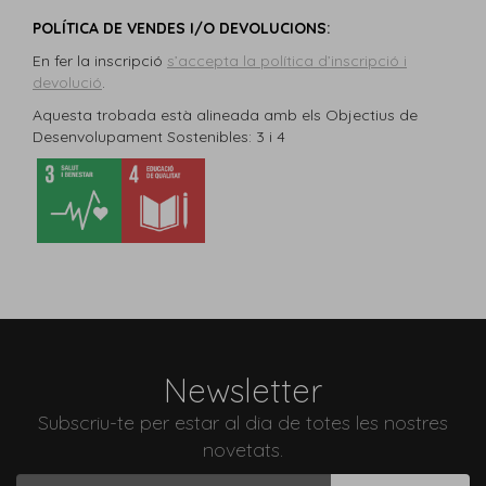
POLÍTICA DE VENDES I/O DEVOLUCIONS
:
En fer la inscripció
s’accepta la política d’inscripció i
devolució
.
Aquesta trobada està alineada amb els Objectius de
Desenvolupament Sostenibles: 3 i 4
Newsletter
Subscriu-te per estar al dia de totes les nostres
novetats.