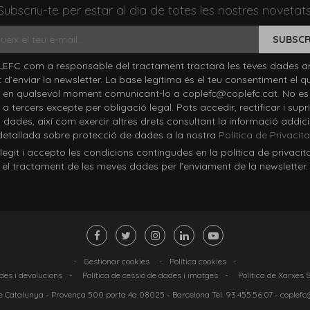
Subscriu-te per estar al dia de totes les nostres novetats
SUBSCR
EFC com a responsable del tractament tractarà les teves dades a
at d’enviar la newsletter. La base legítima és el teu consentiment el q
 en qualsevol moment comunicant-lo a coplefc@coplefc.cat. No es
a tercers excepte per obligació legal. Pots accedir, rectificar i supri
 dades, així com exercir altres drets consultant la informació addici
detallada sobre protecció de dades a la nostra
Política de Privacita
it i accepto les condicions contingudes en la política de privacit
el tractament de les meves dades per l’enviament de la newsletter.
-
Gestionar cookies
-
Política cookies
-
ndes i devolucions
-
Política de cessió de dades i imatges
-
Política de Xarxes 
 Catalunya -
Provença 500 porta 4a 08025
- Barcelona Tel.
93.455.56.07
-
coplefc