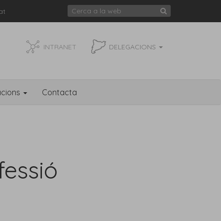
at
INTRANET
DELEGACIONS
acions
Contacta
fessió