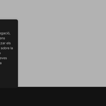
egació,
 ens
tzar els
 sobre la
o
teves
ra