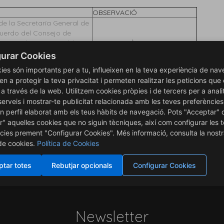
OBSERVACIÓ
de la Secretaría General de
Acuerdo del Consejo de
8, por el que se establecen
GRAU EN CIÈNCIES DE
as universidades de
L'ACTIVITAT FÍSICA I L'ESPORT
urar Cookies
l de Grado en Ciencias de la
ies són importants per a tu, influeixen en la teva experiència de nav
en a protegir la teva privacitat i permeten realitzar les peticions que
is a través de la web. Utilitzem cookies pròpies i de tercers per a anali
 al
CONSEJO Colef
.
serveis i mostrar-te publicitat relacionada amb les teves preferències
n perfil elaborat amb els teus hàbits de navegació. Pots "Acceptar" 
r" aquelles cookies que no siguin tècniques, així com configurar les 
cies prement "Configurar Cookies". Més informació, consulta la nost
 de cookies.
Política de Cookies
 a 8 de juliol de 2025.
tar totes
Rebutjar opcionals
Configurar Cookies
Newsletter