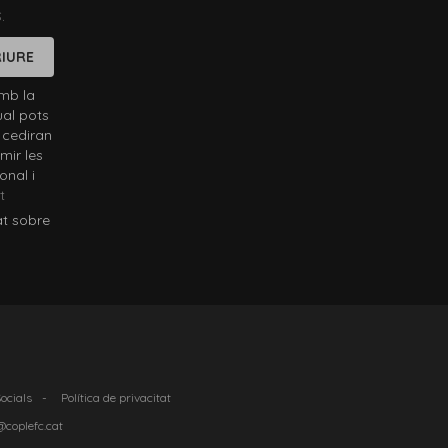
.
IURE
mb la
ual pots
 cediran
mir les
onal i
t
at sobre
Socials
-
Política de privacitat
@coplefc.cat