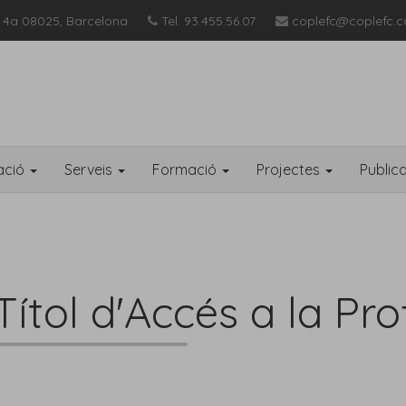
 4a 08025, Barcelona
Tel. 93.455.56.07
coplefc@coplefc.c
ació
Serveis
Formació
Projectes
Public
ítol d'Accés a la Pro