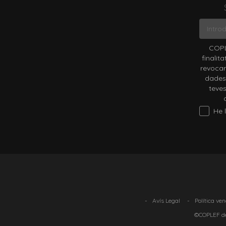
COPL
finalit
revocar
dades 
teves
He lleg
-
Avís Legal
-
Política ve
©COPLEF de