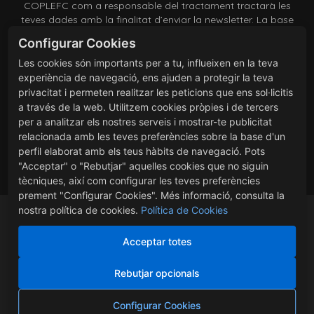
COPLEFC com a responsable del tractament tractarà les
teves dades amb la finalitat d’enviar la newsletter. La base
legítima és el teu consentiment el qual pots revocar en
Configurar Cookies
qualsevol moment comunicant-lo a coplefc@coplefc.cat. No
es cediran dades a tercers excepte per obligació legal. Pots
Les cookies són importants per a tu, influeixen en la teva
accedir, rectificar i suprimir les teves dades, així com exercir
experiència de navegació, ens ajuden a protegir la teva
altres drets consultant la informació addicional i detallada
privacitat i permeten realitzar les peticions que ens sol·licitis
sobre protecció de dades a la nostra
Política de Privacitat
a través de la web. Utilitzem cookies pròpies i de tercers
He llegit i accepto les condicions contingudes en la política
per a analitzar els nostres serveis i mostrar-te publicitat
de privacitat sobre el tractament de les meves dades per
relacionada amb les teves preferències sobre la base d'un
l’enviament de la newsletter.
perfil elaborat amb els teus hàbits de navegació. Pots
"Acceptar" o "Rebutjar" aquelles cookies que no siguin
tècniques, així com configurar les teves preferències
prement "Configurar Cookies". Més informació, consulta la
nostra política de cookies.
Política de Cookies
Acceptar totes
-
Gestionar cookies
-
Política cookies
-
-
Avís Legal
-
Política vendes i devolucions
-
Rebutjar opcionals
Política de cessió de dades i imatges
-
Política de Xarxes Socials
-
Política de privacitat
Configurar Cookies
©COPLEF de Catalunya -
Provença 500 porta 4a 08025
- Barcelona Tel.