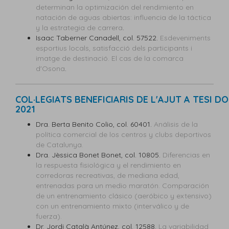
determinan la optimización del rendimiento en
natación de aguas abiertas: influencia de la táctica
y la estrategia de carrera
.
Isaac Taberner Canadell, col. 57522.
Esdeveniments
esportius locals, satisfacció dels participants i
imatge de destinació. El cas de la comarca
d'Osona
.
COL·LEGIATS BENEFICIARIS DE L'AJUT A TESI 
2021
Dra. Berta Benito Colio, col. 60401.
Análisis de la
política comercial de los centros y clubs deportivos
de Catalunya.
Dra. Jèssica Bonet Bonet, col.
10805.
Diferencias en
la respuesta fisiológica y el rendimiento en
corredoras recreativas, de mediana edad,
entrenadas para un medio maratón. Comparación
de un entrenamiento clásico (aeróbico y extensivo)
con un entrenamiento mixto (interválico y de
fuerza).
Dr. Jordi Català Antúnez, col.
12588.
La variabilidad