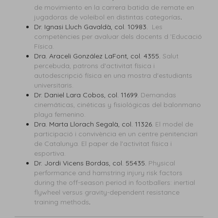
de movimiento en la carrera batida de remate en
jugadoras de voleibol en distintas categorías
.
Dr. Ignasi Lluch Gavaldà, col. 10983.
Les
competències per avaluar dels docents d ’Educació
Física.
Dra. Araceli González LaFont, col.
4355.
Salut
percebuda, patrons d'activitat física i
autodescripció física en una mostra d'estudiants
universitaris.
Dr. Daniel Lara Cobos, col.
11699.
Demandas
cinemáticas, cinéticas y fisiológicas del balonmano
playa femenino.
Dra. Marta Llorach Segalà, col.
11326.
El model de
participació i convivència en un centre penitenciari
de Catalunya. El paper de l'activitat física i
esportiva.
Dr. Jordi Vicens Bordas, col.
55435.
Physical
performance and hamstring injury risk factors
during the off-season period in footballers: inertial
flywheel versus gravity-dependent resistance
training methods
.