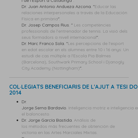
i de l'Esport a Catalunya".
Dr. Juan Antonio Andueza Azcona. "
Educar las
relaciones interpersonales a través de la Educación
Física en primària
".
Dr. Josep Campos Rius. "
Les competències
professionals de l'entrenador de tennis. La visió dels
seus formadors a nivell internacional
".
Dr. Marc Franco Sola. "
Les percepcions de l'esport
en edat escolar en els alumnes entre 10 i 16 anys: Un
estudi de cas múltiple a l'Escola Pia Balmes
(Barcelona), Southwark Primary School i Djanogly
City Academy (Nottingham)
".
COL·LEGIATS BENEFICIARIS DE L'AJUT A TESI 
2014
Dr.
Jorge Serna Bardavío.
Inteligencia motriz e inteligencia
el baloncesto.
Dr. Jorge García Bastida.
Análisis de
los métodos más frecuentes de obtención de
victoria en las Artes Marciales Mixtas.