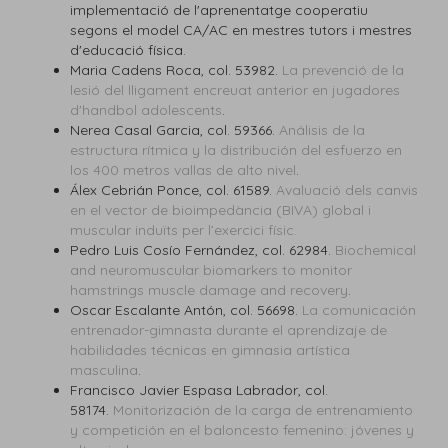
implementació de l'aprenentatge cooperatiu
segons el model CA/AC en mestres tutors i mestres
d'educació física.
Maria Cadens Roca, col. 53982.
La prevenció de la
lesió del lligament encreuat anterior en jugadores
d'handbol adolescents
.
Nerea Casal Garcia, col. 59366.
Análisis de la
estructura rítmica y la distribución del esfuerzo en
los 400 metros vallas de alto nivel
.
Álex Cebrián Ponce, col. 61589.
Avaluació dels canvis
en el vector de bioimpedància (BIVA) global i
muscular induïts per l’exercici físic.
Pedro Luis Cosío Fernández, col. 62984.
Biochemical
and neuromuscular biomarkers to monitor
hamstrings muscle damage and recovery
.
Oscar Escalante Antón, col. 56698.
La comunicación
entrenador-gimnasta durante el aprendizaje de
habilidades técnicas en gimnasia artística
masculina
.
Francisco Javier Espasa Labrador, col.
58174.
Monitorización de la carga de entrenamiento
y competición en el baloncesto femenino: jóvenes y