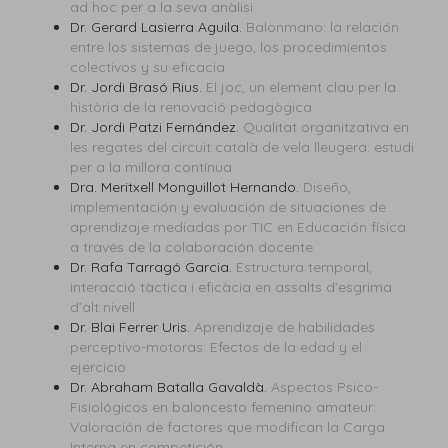
ad hoc per a la seva anàlisi
Dr. Gerard Lasierra Aguila.
Balonmano: la relación
entre los sistemas de juego, los procedimientos
colectivos y su eficacia
Dr. Jordi Brasó Rius.
El joc, un element clau per la
història de la renovació pedagògica
Dr. Jordi Patzi Fernández.
Qualitat organitzativa en
les regates del circuit català de vela lleugera: estudi
per a la millora contínua
Dra. Meritxell Monguillot Hernando.
Diseño,
implementación y evaluación de situaciones de
aprendizaje mediadas por TIC en Educación física
a través de la colaboración docente
Dr. Rafa Tarragó Garcia.
Estructura temporal,
interacció tàctica i eficàcia en assalts d’esgrima
d’alt nivell
Dr. Blai Ferrer Uris.
Aprendizaje de habilidades
perceptivo-motoras: Efectos de la edad y el
ejercicio
Dr. Abraham Batalla Gavaldà.
Aspectos Psico-
Fisiológicos en baloncesto femenino amateur:
Valoración de factores que modifican la Carga
Interna en competición