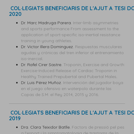
COL·LEGIATS BENEFICIARIS DE L'AJUT A TESI 
2020
Dr. Marc Madruga Parera.
Inter-limb asymmetries
and sports performance From assessment to the
application of sport-specific iso-inertial resistance
training in young athletes
.
Dr. Victor Illera Dominguez.
Respuestas musculares
agudas y crónicas del tren inferior al entrenamiento
iso-inercial
.
Dr. Rafel Cirer Sastre.
Troponin, Exercise and Growth:
Exercise-Induced Release of Cardiac Troponin in
Healthy Trained Prepubertal and Pubertal Males
.
Dr. Luis Pérez Muñoz.
Intervención del jugador boya
en el juego ofensivo en waterpolo durante las
Copas de S.M. el Rey 2014, 2015 y 2016
.
COL·LEGIATS BENEFICIARIS DE L'AJUT A TESI 
2019
Dra. Clara Teixidor Batlle.
Factors de pressió pel pes
a l'esport i la simptomatologia de trastorns de la