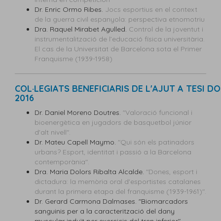
Dr. Enric Ormo Ribes.
Jocs esportius en el context
de la guerra civil espanyola: perspectiva etnomotriu
Dra. Raquel Mirabet Agulled.
Control de la joventut i
instrumentalització de l’educació física universitària.
El cas de la Universitat de Barcelona sota el Primer
Franquisme (1939-1958)
COL·LEGIATS BENEFICIARIS DE L'AJUT A TESI 
2016
Dr. Daniel Moreno Doutres.
"Valoració funcional i
bioenergètica en jugadors de basquetbol júnior
d'alt nivell".
Dr. Mateu Capell Maymo.
"Qui són els patinadors
urbans? Esport, identitat i passió a la Barcelona
contemporània".
Dra. Maria Dolors Ribalta Alcalde.
"Dones, esport i
dictadura: la memòria oral d'esportistes catalanes
durant la primera etapa del franquisme (1939-1961)".
Dr. Gerard Carmona Dalmases. "Biomarcadors
sanguinis per a la caracterització del dany