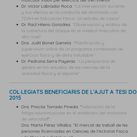
muscular induït per exercicis del tren inferior".
Dr. Victor Labrador Roca.
"La intervención docente
y sus efectos en la conducta del alumnado con
TDAH en Educación Física. Un estudio de casos".
Dr. Raül Hileno González.
"Observación y análisis de
la cobertura del ataque en el voleibol masculino de
alto nivel".
Dra. Judit Bonet Garreta.
"Planificación y
supervisión online de un programa combinado de
ejercicio físico y de dieta saludable."
Dr. Pedrona Serra Payeras.
"La perspectiva de
género en los estudios de las ciencias de la
actividad física y el deporte".
COL·LEGIATS BENEFICIARIS DE L'AJUT A TESI 
2015
Dra. Priscila Torrado Pineda. "
Valoración de la
fatiga neuromuscular en el antebrazo del motorista
de velocidad
".
Dra. Marta Pérez Villalba. "El mercat de treball de les
persones llicenciades en Ciències de l'Activitat Física