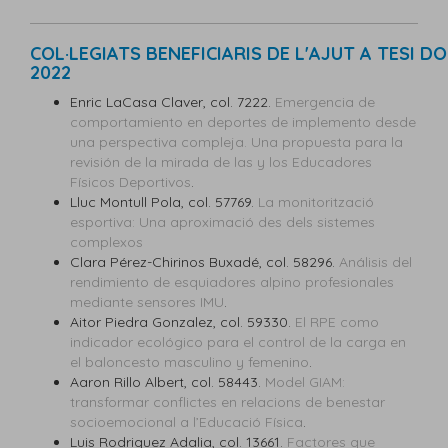
COL·LEGIATS BENEFICIARIS DE L'AJUT A TESI 
2022
Enric LaCasa Claver, col. 7222.
Emergencia de
comportamiento en deportes de implemento desde
una perspectiva compleja. Una propuesta para la
revisión de la mirada de las y los Educadores
Físicos Deportivos
.
Lluc Montull Pola, col. 57769.
La monitorització
esportiva: Una aproximació des dels sistemes
complexos
Clara Pérez-Chirinos Buxadé, col. 58296.
Análisis del
rendimiento de esquiadores alpino profesionales
mediante sensores IMU
.
Aitor Piedra Gonzalez, col. 59330.
El RPE como
indicador ecológico para el control de la carga en
el baloncesto masculino y femenino
.
Aaron Rillo Albert, col. 58443.
Model GIAM:
transformar conflictes en relacions de benestar
socioemocional a l’Educació Física
.
Luis Rodriguez Adalia, col. 13661.
Factores que