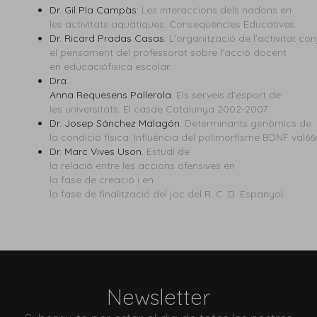
Dr. Gil Pla Campàs:
Les interaccions dels nadons en
les activitats aquàtiques. Conseqüències Educatives.
Dr. Ricard Pradas Casas.
L'organització de l'activitat con
el pensament del professorat sobre l'acció docent
en educaciófísica escolar.
Dra.
Anna Requesens Pallerola.
Els serveis d'esport de
les universitats. El casde Catalunya 2002-2007.
Dr. Josep Sánchez Malagón.
Determinants genòmics de
la condició física: Influència del polimorfisme BDNF val
Dr. Marc Vives Uson.
Estudi de
la relació entre les accions ofensives en
la fase de creació i en
la fase de finalització del joc del R. C. D. Espanyol.
Newsletter