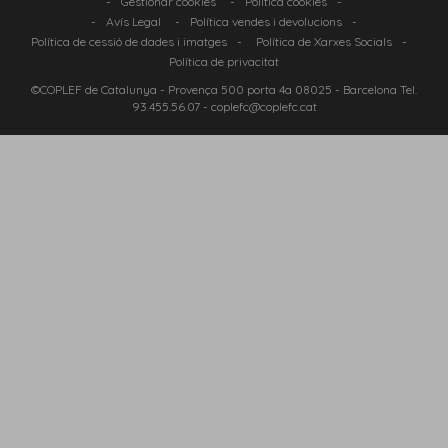
-
Gestionar cookies
-
Política cookies
-
-
Avís Legal
-
Política vendes i devolucions
-
Política de cessió de dades i imatges
-
Política de Xarxes Socials
-
Política de privacitat
©COPLEF de Catalunya -
Provença 500 porta 4a 08025
- Barcelona Tel.
93.455.56.07
-
coplefc@coplefc.cat