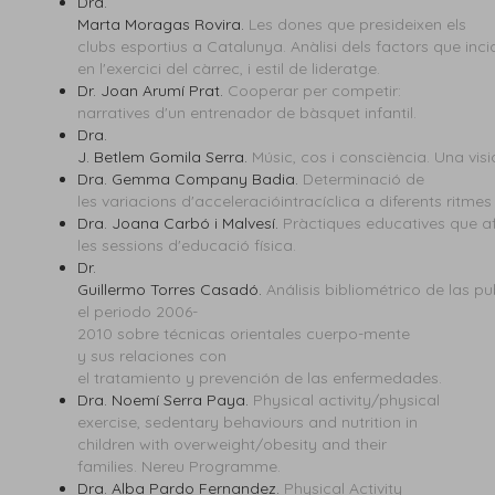
Dra.
Marta Moragas Rovira.
Les dones que presideixen els
clubs esportius a Catalunya. Anàlisi dels factors que incid
en l'exercici del càrrec, i estil de lideratge.
Dr. Joan Arumí Prat.
Cooperar per competir:
narratives d'un entrenador de bàsquet infantil.
Dra.
J. Betlem Gomila Serra.
Músic, cos i consciència. Una vis
Dra. Gemma Company Badia.
Determinació de
les variacions d'acceleracióintracíclica a diferents ritm
Dra. Joana Carbó i Malvesí.
Pràctiques educatives que af
les sessions d'educació física.
Dr.
Guillermo Torres Casadó.
Análisis bibliométrico de las 
el periodo 2006-
2010 sobre técnicas orientales cuerpo-mente
y sus relaciones con
el tratamiento y prevención de las enfermedades.
Dra. Noemí Serra Paya.
Physical activity/physical
exercise, sedentary behaviours and nutrition in
children with overweight/obesity and their
families. Nereu Programme.
Dra. Alba Pardo Fernandez.
Physical Activity