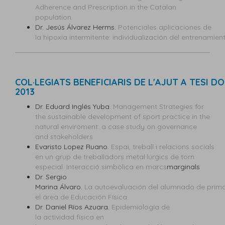
Adherence and Prescription in the Catalan
population.
Dr. Jesús Álvarez Herms.
Potenciales aplicaciones de
la hipoxia intermitente: individualización del entrenamie
COL·LEGIATS BENEFICIARIS DE L'AJUT A TESI 
2013
Dr. Eduard Inglés Yuba.
Management Strategies for
the sustainable development of sport practice in the
natural enviroment: a case study on governance
and stakeholders
Evaristo Lopez Ruano.
Espai, treball i relacions socials
en un grup de treballadors metal·lúrgics de torn
especial. Interacció simbòlica en marcs
marginals
Dr. Sergio
Marina Álvaro.
La autoevaluación del alumnado de prima
el área de Educación Física.
Dr. Daniel Ríos Azuara.
Epidemiología de
la actividad física en