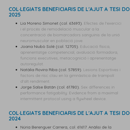
COL·LEGIATS BENEFICIARIS DE L'AJUT A TESI 
2025
Lia Moreno Simonet (col. 63693).
Efectes de l'exercici
i el procés de remodelació muscular a la
concentració de biomarcadors sanguinis de la unió
neuromuscular en població jove.
Joana Niubò Solé (col. 12705).
Educació física,
aprenentatge competencial, avaluació formadora,
funcions executives, metacognició i aprenentatge
autoregulat.
Natàlia Rovira Riba (col. 57859).
Lesions Esportives i
factors de risc clau en la gimnàstica de trampolí
d'alt rendiment.
Jorge Salse Batán (col. 61780).
Sex differences in
performance fatigability: Evidence from a maximal
intermittent protocol using a flywheel device.
COL·LEGIATS BENEFICIARIS DE L'AJUT A TESI 
2024
Núria Berenguer Carrera, col. 61617. Anàlisi de la