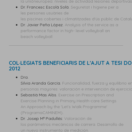
la unióneuropea: niveles de actividad lesiones deportiva
Dr. Francesc Escolà Solà.
Seguretat i higiene per a
les persones usuàries de
les piscines cobertes i climatitzades d'ús públic de Cata
Dr. Javier Peña López.
Analysis of the service as a
performance factor in high- level volleyball an
beach volleyball
COL·LEGIATS BENEFICIARIS DE L'AJUT A TESI 
2012
Dra.
Silvia Aranda García.
Funcionalidad, fuerza y equilibrio e
personas mayores: valoración e intervención de ejercicio 
Sebastià Mas Alòs.
Exercise on Prescription and
Exercise Planning in Primary Health-care Settings.
An Approach by the 'Let's Walk Programme'
(ProgramaCAMINEM)
.
Dr. Josep Mª Padullés:
Valoración de
los parámetros mecànicos de carrera. Desarrollo de
un nuevo instrumento de medición.