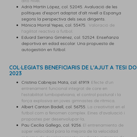
alto nivel
.
Adrià Martín López, col. 52045. Avaluació de les
polítiques d'esport adaptat d'alt nivell a Espanya
segons la perspectiva dels seus dirigents.
Mónica Morral Yepes, col. 55475.
Valoració de
l'agilitat reactiva a futbol
.
Eduard Serrano Giménez, col. 52524. Enseñanza
deportiva en edad escolar. Una propuesta de
autogestión en fútbol.
COL·LEGIATS BENEFICIARIS DE L'AJUT A TESI 
2023
Cristina Cabrejas Mata, col. 61919.
Efecte d’un
entrenament funcional integrat de core en
l’estabilitat lumbopelviana, el control postural i la
força explosiva en joves gimnastes de rítmica
.
Albert Canton Badell, col. 56755.
La creativitat en el
futbol com a fenomen complex. Eines d'avaluació i
propostes per desenvolupar-la
.
Pau Cecilia Gallego, col. 9256.
El entrenamiento de
súper velocidad para la mejora de la velocidad