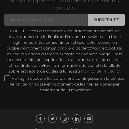
Subscriu-te per estar al dia de totes les nostres
novetats.
SUBSCRIURE
COPLEFC com a responsable del tractament tractarà les
teves dades amb la finalitat d’enviar la newsletter. La base
legítima és el teu consentiment el qual pots revocar en
qualsevol moment comunicant-lo a coplefc@coplefc.cat. No
es cediran dades a tercers excepte per obligació legal. Pots
accedir, rectificar i suprimir les teves dades, així com exercir
altres drets consultant la informació addicional i detallada
sobre protecció de dades a la nostra
Política de Privacitat
He llegit i accepto les condicions contingudes en la política
de privacitat sobre el tractament de les meves dades per
l’enviament de la newsletter.