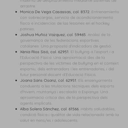
máxima de desplazamiento mediante sistemas de
arrastre.
Monica De Vega Casassas, col. 8372.
Entrenamiento
con sobrecargas, servicio de acondicionamiento
fisico e incidencias de las lesiones en el hockey
patines
.
Joshua Muñoz Vazquez, col. 59465.
Anàlisi de la
governança de les federacions esportives
catalanes. Una proposta d’indicadors de gestió
.
Xènia Ríos Sisó, col. 62951.
El bullying a l’esport i a
l’Educació Física. Una aproximació des de la
perspectiva de les víctimes de bullying en el context
esportiu, dels entrenadors i les entrenadores, i del
futur personal docent d'Educació Física
.
Joana Sans Osanz, col. 62951.
Els ensenyaments
conduents a les titulacions tècniques dels esports
d'hivern, muntanya i escalada a Espanya. Una
aproximació crítica des de la perspectiva dels
agents implicats
.
Alba Solera Sánchez, col. 61566.
Hàbits saludables,
condició física i qualitat de vida relacionada amb la
salut en nens/es i adolescents
.