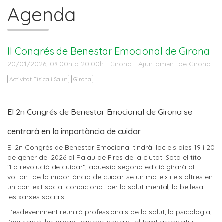
Agenda
II Congrés de Benestar Emocional de Girona
20/01/2026, 09:00h a 20:00h - Girona - Ajuntament de Girona
Activitat Física i Salut
Girona
El 2n Congrés de Benestar Emocional de Girona se
centrarà en la importància de cuidar
El 2n Congrés de Benestar Emocional tindrà lloc els dies 19 i 20
de gener del 2026 al Palau de Fires de la ciutat. Sota el títol
"La revolució de cuidar", aquesta segona edició girarà al
voltant de la importància de cuidar-se un mateix i els altres en
un context social condicionat per la salut mental, la bellesa i
les xarxes socials.
L'esdeveniment reunirà professionals de la salut, la psicologia,
l'educació, les organitzacions socials i el teixit associatiu i