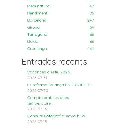
Medi natural
67
Rendiment
96
Barcelona
247
Girona
64
Tarragona
66
Lleida
66
Catalunya
464
Entrades recents
Vacances d'estiu 2026...
2026-07-31
Es referma l'aliança ESHI-COPLEF...
2026-07-30
Compte amb les altes
temperature...
2026-07-16
Concurs Fotogràfic: envia-hi la ...
2026-07-15