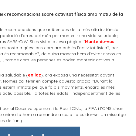
eix recomanacions sobre activitat física amb motiu de la
e recomanacions que arriben des de la més alta instància
la població d'arreu del món per mantenir una vida saludable,
 SARS-CoV. Si es visita la seva pàgina: "
Manteniu-vos
 resposta a qüestions com ara què és l'activitat física?, per
ísica és recomanable?, de quina manera hem d'evitar riscos en
9?, i, també com les persones es poden mantenir actives a
ia saludable (
enllaç
), ara exposa una necessitat davant
lar. Només cal tenir en compte aquesta citació: "Durant la
s estem limitats pel que fa als moviments, encara és més
actiu possible, i a totes les edats i independentment de les
rt per al Desenvolupament i la Pau, l'ONU, la FIFA i l'OMS s'han
ue anima tothom a romandre a casa i a cuidar-se. Un missatge
ies de l'any.