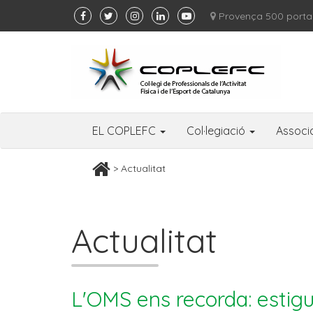
Provença 500 porta
EL COPLEFC
Col·legiació
Associ
> Actualitat
Actualitat
L'OMS ens recorda: estigu