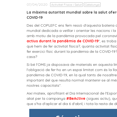
07/04/2020
Activitat Física i Salut
Catalunya
La màxima autoritat mundial sobre la salut ofer
COVID-19
Des del COPLEFC ens fem ressò d'aquesta bateria d
mundial dedicada a vetllar i orientar les nacions i 
amb motiu de la pandèmia provocada pel coronavirus
actius durant la pandèmia de COVID-19
", es troba
què hem de fer activitat física?, quanta activitat f
fer exercici físic durant la pandèmia de la COVID-1
casa?
Si bé l'OMS ja disposava de materials en aquesta lín
l'obligació de fer-ho en un espai limitat com és la l
pandèmia de COVID-19, en la qual tants de nosaltre
important del que resulta normal mantenir-se al més 
nostres capacitats".
Així mateix, aprofitant el Dia Internacional de l'Espo
aliat per la campanya
#BeActive
(sigues actiu), q
que s'ha d'aplicar el dia 6 d'abril, i tota la resta de d