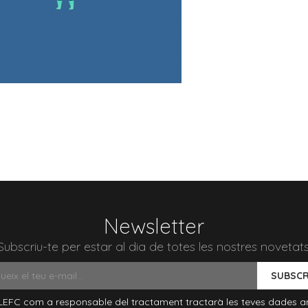
Newsletter
Subscriu-te per estar al dia de totes les nostres novetats
SUBSCR
EFC com a responsable del tractament tractarà les teves dades a