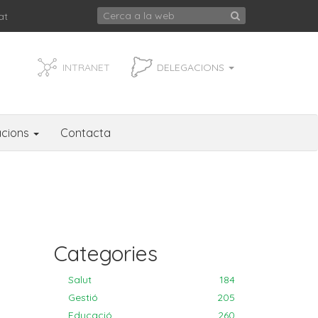
at
INTRANET
DELEGACIONS
acions
Contacta
Categories
Salut
184
Gestió
205
Educació
260