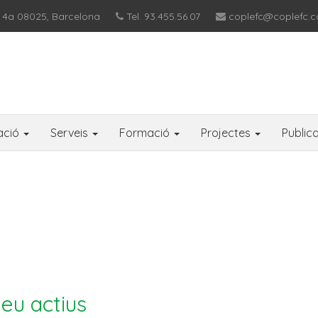
 4a 08025, Barcelona
Tel. 93.455.56.07
coplefc@coplefc.c
ació
Serveis
Formació
Projectes
Public
eu actius