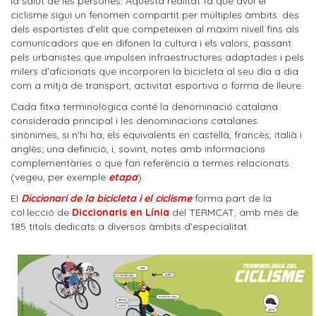
la salut de les persones. Aquesta realitat fa que avui el
ciclisme sigui un fenomen compartit per múltiples àmbits: des
dels esportistes d'elit que competeixen al màxim nivell fins als
comunicadors que en difonen la cultura i els valors, passant
pels urbanistes que impulsen infraestructures adaptades i pels
milers d'aficionats que incorporen la bicicleta al seu dia a dia
com a mitjà de transport, activitat esportiva o forma de lleure.
Cada fitxa terminològica conté la denominació catalana
considerada principal i les denominacions catalanes
sinònimes, si n'hi ha; els equivalents en castellà, francès, italià i
anglès; una definició, i, sovint, notes amb informacions
complementàries o que fan referència a termes relacionats
(vegeu, per exemple
etapa
).
El
Diccionari de la bicicleta i el ciclisme
forma part de la
col·lecció de
Diccionaris en Línia
del TERMCAT, amb més de
185 títols dedicats a diversos àmbits d'especialitat.