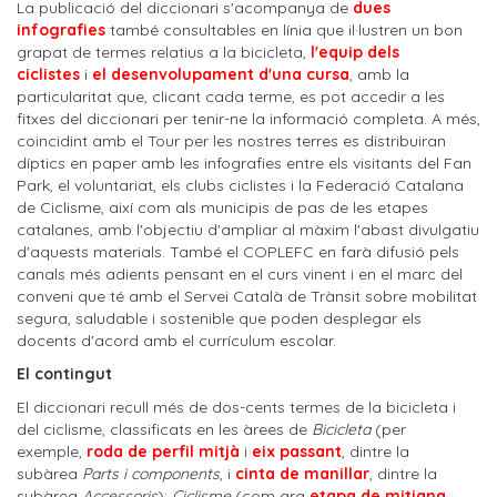
La publicació del diccionari s'acompanya de
dues
infografies
també consultables en línia que il·lustren un bon
grapat de termes relatius a la bicicleta,
l'equip dels
ciclistes
i
el desenvolupament d'una cursa
, amb la
particularitat que, clicant cada terme, es pot accedir a les
fitxes del diccionari per tenir-ne la informació completa. A més,
coincidint amb el Tour per les nostres terres es distribuiran
díptics en paper amb les infografies entre els visitants del Fan
Park, el voluntariat, els clubs ciclistes i la Federació Catalana
de Ciclisme, així com als municipis de pas de les etapes
catalanes, amb l'objectiu d'ampliar al màxim l'abast divulgatiu
d'aquests materials. També el COPLEFC en farà difusió pels
canals més adients pensant en el curs vinent i en el marc del
conveni que té amb el Servei Català de Trànsit sobre mobilitat
segura, saludable i sostenible que poden desplegar els
docents d'acord amb el currículum escolar.
El contingut
El diccionari recull més de dos-cents termes de la bicicleta i
del ciclisme, classificats en les àrees de
Bicicleta
(per
exemple,
roda de perfil mitjà
i
eix passant
, dintre la
subàrea
Parts i components
, i
cinta de manillar
, dintre la
subàrea
Accessoris
);
Ciclisme
(com ara
etapa de mitjana