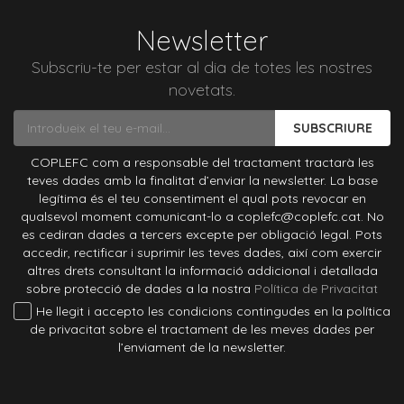
Newsletter
Subscriu-te per estar al dia de totes les nostres
novetats.
SUBSCRIURE
COPLEFC com a responsable del tractament tractarà les
teves dades amb la finalitat d’enviar la newsletter. La base
legítima és el teu consentiment el qual pots revocar en
qualsevol moment comunicant-lo a coplefc@coplefc.cat. No
es cediran dades a tercers excepte per obligació legal. Pots
accedir, rectificar i suprimir les teves dades, així com exercir
altres drets consultant la informació addicional i detallada
sobre protecció de dades a la nostra
Política de Privacitat
He llegit i accepto les condicions contingudes en la política
de privacitat sobre el tractament de les meves dades per
l’enviament de la newsletter.