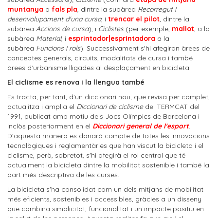
muntanya
o
fals pla
, dintre la subàrea
Recorregut i
desenvolupament d'una cursa
, i
trencar el pilot
, dintre la
subàrea
Accions de cursa
), i
Ciclistes
(per exemple,
mallot
, a la
subàrea
Material
, i
esprintador|esprintadora
a la
subàrea
Funcions i rols
). Successivament s'hi afegiran àrees de
conceptes generals, circuits, modalitats de cursa i també
àrees d'urbanisme lligades al desplaçament en bicicleta.
El ciclisme es renova i la llengua també
Es tracta, per tant, d'un diccionari nou, que revisa per complet,
actualitza i amplia el
Diccionari de ciclisme
del TERMCAT del
1991, publicat amb motiu dels Jocs Olímpics de Barcelona i
inclòs posteriorment en el
Diccionari general de l'esport
.
D'aquesta manera es donarà compte de totes les innovacions
tecnològiques i reglamentàries que han viscut la bicicleta i el
ciclisme, però, sobretot, s'hi afegirà el rol central que té
actualment la bicicleta dintre la mobilitat sostenible i també la
part més descriptiva de les curses.
La bicicleta s'ha consolidat com un dels mitjans de mobilitat
més eficients, sostenibles i accessibles, gràcies a un disseny
que combina simplicitat, funcionalitat i un impacte positiu en